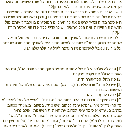
צורת האות פ"ה, ולכן מותר לקרות בספר-תורה זה כל עוד השינויים הם כאלו.
אך אם ישנם שינויים אחרים, צריך לעיין בנדון[10].
ו. שני השינויים המופעים בויקרא פרק יח פסוקים ד וה הם שינויים שמופיעים
ברשימות של רוב רובם של הספרים הקדומים[11], ולכן נראה שהספר שבידכם
הוא ספר מדויק וכדאי לרשום את כל השינויים המופיעים בו ולבדוק אותם מול
הרשימות הקיימות, ואם הכל מתאים, יש להעדיף לקרוא דווקא מספר-תורה
זה[12].
ז. לספרדים יש טעם אחר להעדיף ספר-תורה זה כיון שנכתב על גויל ונראה
שהמחבר פוסק כרמב"ם שהלכה למשה מסיני היא להעדיף ספר-תורה שנכתב
על גויל[13], אבל לאשכנזים אין העדפה לגויל על קלף שלנו[14].
--------------------------------------------------------------------------------
[1] הקהילה שלחה צילום של עמודים מספר מתוך ספר-התורה הנ"ל, וביניהם
העמוד הכולל את ויקרא פרק יח.
[2] פ"ז מהל' ספר-תורה ה"ח.
[3] עיין כל זה ב"תורה שלימה" (כרך כט), שם מצוי קונטרס שלם על האותיות
המשונות שבתורה.
[4] יורה דעה (סי' רעה).
[5] שם (סעיף ו). ובדפוסים שלנו כתוב שם "משוכות", ו"הציץ אליעזר" (חלק י"א
סי' סה) מדייק מזה שרמ"א שינה לכתוב "משוכות", במקום "משונות" ככתוב
ברמב"ם, שרמ"א סובר שאין לכתוב את האותיות המשונות. ואולם נראה
שטעות-סופר נפלה ברמ"א זה, וכי צריכים להגיה "משונות", שהרי ב"לבוש"
(תלמיד חבר לרמ"א) שם כתב "משונות", וגם ב"קסת הסופר" (סי' טז סעיף ד)
העתיק לשון "משונות", וכן ב"מלאכת שמים" (כלל יג). ואמנם, לאחר בירור גם