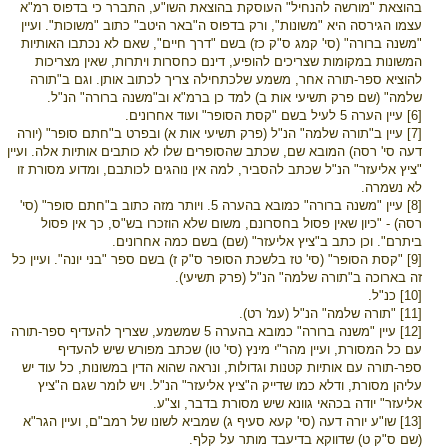
בהוצאת "מורשה להנחיל" העוסקת בהוצאת השו"ע, התברר כי בדפוס רמ"א
עצמו הגירסה היא "משונות", ורק בדפוס ה"באר היטב" כתוב "משוכות". ועיין
"משנה ברורה" (סי' קמג ס"ק כז) בשם "דרך חיים", שאם לא נכתבו האותיות
המשונות במקומות שצריכים להופיע, דינם כחסרות ויתרות, שאין מצריכות
להוציא ספר-תורה אחר, משמע שלכתחילה צריך לכתוב אותן. וגם ב"תורה
שלמה" (שם פרק תשיעי אות ב) למד כן ברמ"א וב"משנה ברורה" הנ"ל.
[6] עיין הערה 5 לעיל בשם "קסת הסופר" ועוד אחרונים.
[7] עיין ב"תורה שלמה" הנ"ל (פרק תשיעי אות א) ובפרט ב"חתם סופר" (יורה
דעה סי' רסה) המובא שם, שכתב שהסופרים שלו לא כותבים אותיות אלה. ועיין
"ציץ אליעזר" הנ"ל שכתב להסביר, למה אין נוהגים לכותבם, ומדוע מסורת זו
לא נשמרה.
[8] עיין "משנה ברורה" כמובא בהערה 5. ויותר מזה כתוב ב"חתם סופר" (סי'
רסה) - "כיון שאין פסול בחסרונם, משום שלא הוזכרו בש"ס, כך אין פסול
ביתרם". וכן כתב ב"ציץ אליעזר" (שם) בשם כמה אחרונים.
[9] "קסת הסופר" (סי' טז בלשכת הסופר ס"ק ז) בשם ספר "בני יונה". ועיין כל
זה בארוכה ב"תורה שלמה" הנ"ל (פרק תשיעי).
[10] כנ"ל.
[11] "תורה שלמה" הנ"ל (עמ' רט).
[12] עיין "משנה ברורה" כמובא בהערה 5 שמשמע, שצריך להעדיף ספר-תורה
עם כל המסורת, ועיין מהר"י מינץ (סי' טו) שכתב מפורש שיש להעדיף
ספר-תורה עם אותיות קטנות וגדולות, ונראה שהוא הדין במשונות, כל עוד יש
עליהן מסורת, ודלא כמו שדייק ה"ציץ אליעזר" הנ"ל. ויש לומר שגם ה"ציץ
אליעזר" יודה בכהאי גוונא שיש מסורת בדבר, וצ"ע.
[13] שו"ע יורה דעה (סי' קעא סעיף ג) שמביא לשונו של רמב"ם, ועיין הגר"א
(שם ס"ק ט) שדווקא בדיעבד מותר על קלף.