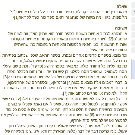
שאלה
מצאתי בין ספרי התורה בקהילתנו ספר תורה כתוב על גויל ובו אותיות "פ"
מלופפות, כגון . מה מקורו של מנהג זה והאם ספר כזה כשר לקריאה[1]?
תשובה
א. המנהג לכתוב אותיות משונות בספר-תורה הוא עתיק מאד, וזה לשונו של
הרמב"ם[2]: "ויזהר באותיות הגדולות ובאותיות הקטנות ובאותיות הנקודות
ואותיות המשונות, כגון הפאין הלפופות והאותיות העקומות כמו שהעתיקו
הסופרים איש מפי איש".
וכך מובא בספרים קדומים אחרים ובפרט בספר התאג, שכפי שכתוב בפתיחתו,
כתבו עלי הכהן על-פי שתים-עשרה האבנים שהקים יהושע בגלגל, והייתה
כתובה עליהן כל התורה כולה, כמבואר בספר יהושע (פרק ד). וכתוב שם שעלי
מסרו לשמואל, ושמואל מסרו לפלטי בן ליש וכו' עד... ור' נחום הלבלר מסרו
לרבי. בספר הזה מובאת רשימה מדויקת של כל האותיות המשונות שבתורה[3].
ב. דברי רמב"ם אלה מובאים בטור[4] וברמ"א[5] ובספריהם של אחרונים[6].
ג. ברם, מחלוקת פוסקים היא, אם צריך לכתחילה לכתוב ספר-תורה באותיות
הללו, ולמעשה אין נוהגים לכתוב אותן[7].
ד. בכל זאת, כל עוד לא נשתנתה צורת האותיות על ידי שינויים אלו (עד כדי שאי
אפשר לזהותן) אין לפסול ספר תורה כזה, שאפילו אם נאמר שנפלו שיבושים
מסוימים ברשימת האותיות הללו ובצורתן, הרי אין שינויים אלו פוסלים כל עוד
צורת האותיות קיימת[8] אם נשתנתה צורת האותיות על ידי השינויים יש לעיין אם
להכשיר ואז יש להעדיף ס"ת אחר[9].
ה. אותיות פ"ה "מלופפות", היינו שיש עיגולים דקים בתוך האות, עיגול בתוך
עיגול, כעין כריכת דבר על דבר (כלשון המאירי) זה ודאי אינו שינוי מעיקרה של