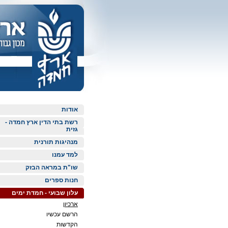
אודות
רשת בתי הדין ארץ חמדה -
גזית
מנהיגות תורנית
למד עמנו
שו"ת במראה הבזק
חנות ספרים
עלון שבועי - חמדת ימים
ארכיון
הרשם עכשיו
הקדשות