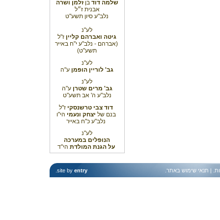
שלמה דוד
בן
זלמן ושרה
אבנית ז״ל
נלב"ע סיון תשע"ט
לע"נ
גיטה ואברהם קליין
ז"ל
(אברהם - נלב"ע י"ח באייר
תשע"ט)
לע"נ
גב' לוריין הופמן
ע"ה
לע"נ
גב' מרים שטרן
ע"ה
נלב"ע ה' אב תשע"ט
דוד צבי טרשנסקי
ז"ל
בנם של
יצחק ונעמי
הי"ו
נלב"ע כ"ח באייר
לע"נ
הנופלים במערכה
על הגנת המולדת
הי"ד
ות
. |
תנאי שימוש באתר
.
entry
site by
.