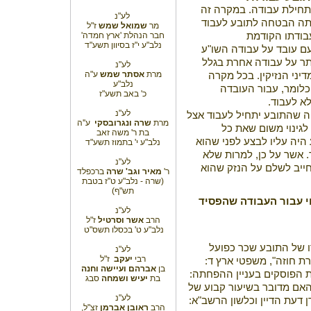
 תחילת עבודה. במקרה זה
לע"נ
יתה הבטחה לתובע לעבוד
מר
שמואל שמש
ז"ל
בודתו הקודמת
חבר הנהלת 'ארץ חמדה'
נלב"ע י"ז בסיוון תשע"ד
ם עובד על עבודה השו"ע
תר על עבודה אחרת בגלל
לע"נ
מרת
אסתר שמש
ע"ה
יני הנזיקין. בכל מקרה
נלב"ע
כלומר, עבור העובדה
כ' באב תשע"ז
לא לעבוד.
לע"נ
 שהתובע יתחיל לעבוד אצל
מרת
שרה ונגרובסקי
ע''ה
לגינוי משום שאת כל
בת ר' משה זאב
היה עליו לבצע לפני שהוא
נלב"ע י' בתמוז תשע"ד
 אשר על כן, למרות שלא
לע"נ
חייב לשלם על הנזק שהוא
ר'
מאיר וגב' שרה
ברכפלד
(שרה - נלב"ע ט"ז בטבת
תש"ף)
י עבור העבודה שהפסיד
לע"נ
הרב
אשר וסרטיל
ז"ל
נלב"ע ט' בכסלו תשס"ט
ו של התובע שכר כפועל
לע"נ
רבי
יעקב
ז"ל
ת חוזה", משפטי ארץ ד:
בן
אברהם
ועיישה וחנה
בת
יעיש ושמחה
סבג
האם מדובר בשיעור קבוע של
לע"נ
 דעת הדיין וכלשון הרשב"א:
הרב
ראובן אברמן
זצ"ל,