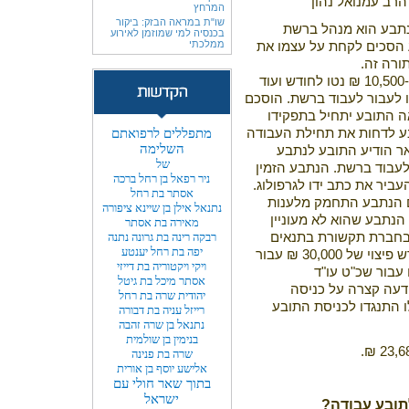
הרב עמנואל נהון
המרחץ
שו"ת במראה הבזק: ביקור
נתבע הוא מנהל ברשת
בכנסיה למי שמוזמן לאירוע
ממלכתי
 הסכים לקחת על עצמו את
ורה זה.
התובע עבד בחנות רהיטים בשכר של כ-10,500 ₪ נטו לחודש ועוד
ו לעבור לעבוד ברשת. הוסכם
 התובע יתחיל בתפקידו
ע לדחות את תחילת העבודה
מתפללים לרפואתם
השלימה
ר הודיע התובע לנתבע
של
עבוד ברשת. הנתבע הזמין
ניר רפאל בן רחל ברכה
ביר את כתב ידו לגרפולוג.
אסתר בת רחל
ם הנתבע התחמק מלענות
נתנאל אילן בן שיינא ציפורה
הנתבע שהוא לא מעוניין
מאירה בת אסתר
בחברת תקשורת בתנאים
רבקה רינה בת גרונה נתנה
יפה בת רחל יענטע
פחות טובים. לאור כל האמור התובע דרש פיצוי של 30,000 ₪ עבור
ויקי ויקטוריה בת דייזי
אסתר מיכל בת גיטל
דעה קצרה על כניסה
יהודית שרה בת רחל
ו התנגדו לכניסת התובע
רייזל עניה בת דבורה
נתנאל בן שרה זהבה
בנימין בן שולמית
שרה בת פנינה
אלישע יוסף בן אורית
בתוך שאר חולי עם
ישראל
תובע עבודה?