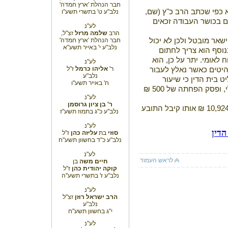
חבר הנהלת 'ארץ חמדה'
 כפי שכתב הרב כ"ץ (שם,
נלב"ע ט' בתשרי תשע"ו
להם בכושר העבודה זכאים
לע"נ
הרב
שלמה מרזל
זצ"ל,
שאר מובטל ולכן לא יכול
חבר הנהלת 'ארץ חמדה'
נלב"ע י' באייר תשע"א
וסף הוא צריך לחתום
אומי. יתר על כן, הוא
לע"נ
ר'
אליהו כרמל
ז"ל
היטים כאשר נאלץ לעבור
נלב"ע
 בית הדין כי שיעור
ח' באייר תשע"ו
ההפחתה עבור "פועל בטל יהיה מינימלי, ופסק הפחתה של 500 ₪
לע"נ
ר' בן ציון גרוסמן
במקביל קבע בית הדין כי יש לנכות סך 10,924 ₪ אותו קיבל התובע
נלב"ע כ"ג בתמוז תשע"ז
לע"נ
הדי
ן
סוזי
בת
עליזה כהן
ז"ל
נלב"ע כ"ד בחשוון תשע"ח
לע"נ
לראש העמוד
חיים משה
בן
קוקה יהודית
כהן
ז"ל
נלב"ע ז' בתשרי תשע"ה
לע"נ
הרב ישראל רוזן
זצ"ל
נלב"ע
י"ג בחשוון תשע"ח
לע"נ