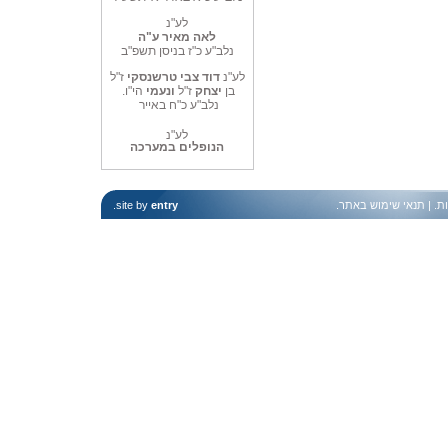
לע"נ
לאה מאיר ע"ה
נלב"ע כ"ז בניסן תשפ"ב
לע"נ
דוד צבי טרשנסקי
ז"ל
בן
יצחק
ז"ל
ונעמי
הי"ו.
נלב"ע כ"ח באייר
לע"נ
הנופלים במערכה
ות
. |
תנאי שימוש באתר
.
entry
site by
.