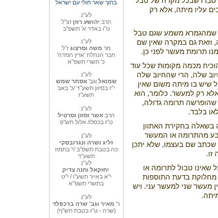
 סברו שבכל מקרה של טבל
בתוך שאר חולי עם ישראל
ם עליו מיתה, אלא רק
לע"נ
הרב
יהושע רוזן
זצ"ל
ט"ו באדר א' תשפ"ב
ם שמהגמרא משמע שגם טבל
לע"נ
, וזאת גם במקרה שאין שם
מר
משה וסרצוג
ז”ל
ו תרומת מעשר לפני כן.
חבר הנהלת 'ארץ חמדה'
כ' תשרי תשפ"א
וכיח מכמה מקומות שכל עוד
וב שלה, הרי שהחיוב שלה
לע"נ
שמואל
וגב'
אסתר שמש
 שיש בו מיתה משום שאין
י"ז בסיוון תשע"ד /כ' באב
א רק למעשר. כלומר, הוא
תשע"ז
שהופרשה תרומה גדולה,
לע"נ
או בלבד.
הרב
אשר וסוזן וסרטיל
ט"ז בכסלו/ אלול תש"פ
 בשאלה בחקירת האתוון
ובע מהתרומה או המעשר
לע"נ
זליג ושרה ונגרובסקי
י שכתב שם בעצמו, שלא יתכן
כה בטבת תשפ"ב /י' בתמוז
זו.
תשע"ד
לע"נ
 שאינו טבול לתרומה או
יחזקאל וחנה צדיק
 מחלוקת בדעת התוספות
י"א באייר תשע"ו / י"ט
בתשרי תשפ"א
 מעשר שני למעשר עני. ויש
יתה.
לע"נ
ר'
מאיר וגב' שרה
ברכפלד
(שרה - ט"ז בטבת תש"ף)