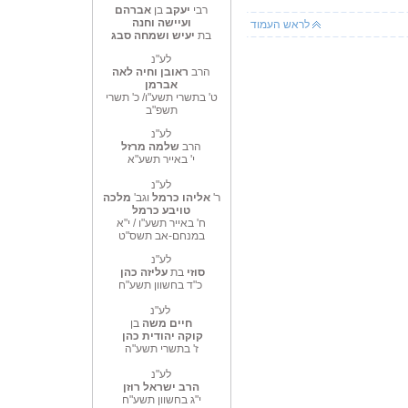
רבי
יעקב
בן
אברהם
ועיישה וחנה
לראש העמוד
בת
יעיש ושמחה סבג
לע"נ
הרב
ראובן וחיה לאה
אברמן
ט' בתשרי תשע"ו/ כ' תשרי
תשפ"ב
לע"נ
הרב
שלמה מרזל
י' באייר תשע"א
לע"נ
ר'
אליהו כרמל
וגב'
מלכה
טויבע כרמל
ח' באייר תשע"ו / י"א
במנחם-אב תשס"ט
לע"נ
סוזי
בת
עליזה כהן
כ"ד בחשוון תשע"ח
לע"נ
חיים משה
בן
קוקה יהודית
כהן
ז' בתשרי תשע"ה
לע"נ
הרב ישראל רוזן
י"ג בחשוון תשע"ח