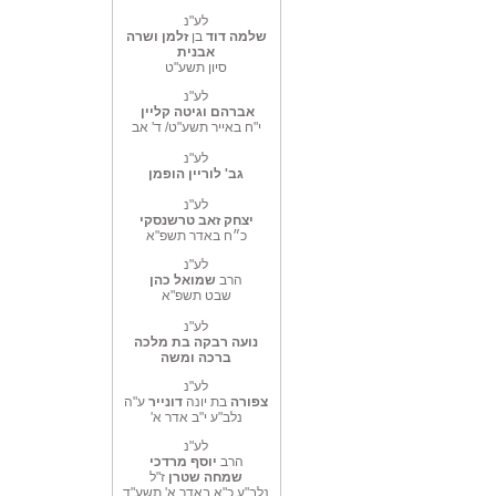
לע"נ
שלמה דוד
בן
זלמן ושרה
אבנית
סיון תשע"ט
לע"נ
אברהם וגיטה קליין
י"ח באייר תשע"ט/ ד' אב
לע"נ
גב' לוריין הופמן
לע"נ
יצחק זאב טרשנסקי
כ״ח באדר תשפ"א
לע"נ
הרב
שמואל כהן
שבט תשפ"א
לע"נ
נועה רבקה בת מלכה
ברכה ומשה
לע"נ
צפורה
בת יונה
דונייר
ע"ה
נלב"ע י"ב אדר א'
לע"נ
הרב
יוסף מרדכי
שמחה
שטרן
ז"ל
נלב"ע כ"א באדר א' תשע"ד