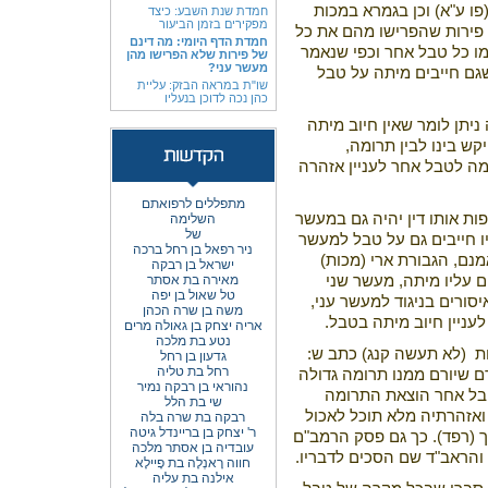
ו ע"א) וכן בגמרא במכות
חמדת שנת השבע: כיצד
מפקירים בזמן הביעור
 פירות שהפרישו מהם את כל
חמדת הדף היומי: מה דינם
ו כל טבל אחר וכפי שנאמר
של פירות שלא הפרישו מהן
מעשר עני?
גם חייבים מיתה על טבל
שו"ת במראה הבזק: עליית
כהן נכה לדוכן בנעליו
יתן לומר שאין חיוב מיתה
קש בינו לבין תרומה,
ה לטבל אחר לעניין אזהרה
מתפללים לרפואתם
ת אותו דין יהיה גם במעשר
השלימה
של
ו חייבים גם על טבל למעשר
ניר רפאל בן רחל ברכה
אמנם, הגבורת ארי (מכות)
ישראל בן רבקה
 עליו מיתה, מעשר שני
מאירה בת אסתר
טל שאול בן יפה
סורים בניגוד למעשר עני,
משה בן שרה הכהן
עניין חיוב מיתה בטבל.
אריה יצחק בן גאולה מרים
נטע בת מלכה
ת
(לא תעשה קנג) כתב ש:
גדעון בן רחל
רחל בת טליה
 שיורם ממנו תרומה גדולה
נהוראי בן רבקה נמיר
טבל אחר הוצאת התרומה
שי בת הלל
ואזהרתיה מלא תוכל לאכול
רבקה בת שרה בלה
ר' יצחק בן בריינדל גיטה
ך (רפד). כך גם פסק הרמב"ם
עובדיה בן אסתר מלכה
 והראב"ד שם הסכים לדבריו.
חווה רָאנְלָה בת פָיילָא
אילנה בת עליה