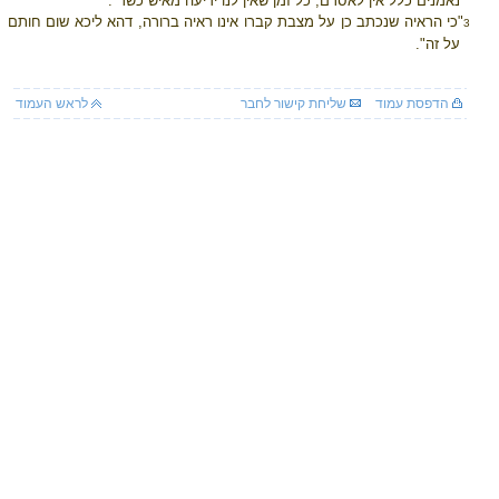
נאמנים כלל אין לאסרם, כל זמן שאין לנו ידיעה מאיש כשר".
"כי הראיה שנכתב כן על מצבת קברו אינו ראיה ברורה, דהא ליכא שום חותם
3
על זה".
הדפסת עמוד
שליחת קישור לחבר
לראש העמוד