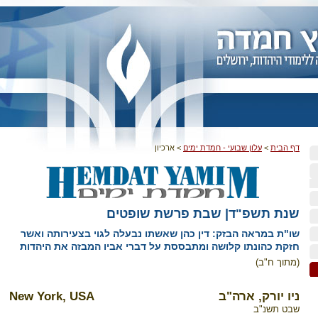
דף הבית
>
עלון שבועי - חמדת ימים
>
ארכיון
שנת תשפ"ד| שבת פרשת שופטים
שו"ת במראה הבזק: דין כהן שאשתו נבעלה לגוי בצעירותה ואשר
חזקת כהונתו קלושה ומתבססת על דברי אביו המבזה את היהדות
(מתוך ח"ב)
ניו יורק, ארה"ב
New York, USA
שבט תשנ"ב