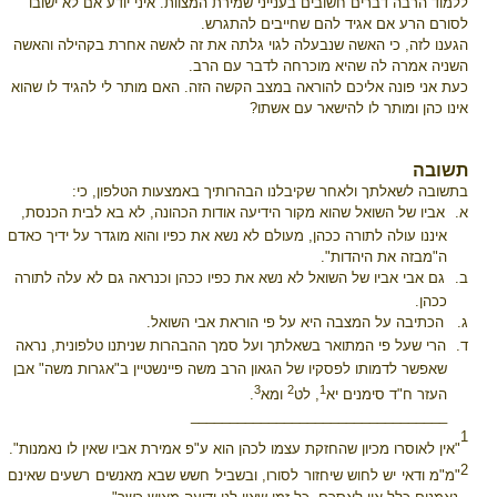
ללמוד הרבה דברים חשובים בענייני שמירת המצוות. איני יודע אם לא ישובו
לסורם הרע אם אגיד להם שחייבים להתגרש.
הגענו לזה, כי האשה שנבעלה לגוי גלתה את זה לאשה אחרת בקהילה והאשה
השניה אמרה לה שהיא מוכרחה לדבר עם הרב.
כעת אני פונה אליכם להוראה במצב הקשה הזה. האם מותר לי להגיד לו שהוא
אינו כהן ומותר לו להישאר עם אשתו?
תשובה
בתשובה לשאלתך ולאחר שקיבלנו הבהרותיך באמצעות הטלפון, כי:
א.
אביו של השואל שהוא מקור הידיעה אודות הכהונה, לא בא לבית הכנסת,
איננו עולה לתורה ככהן, מעולם לא נשא את כפיו והוא מוגדר על ידיך כאדם
ה"מבזה את היהדות".
ב.
גם אבי אביו של השואל לא נשא את כפיו ככהן וכנראה גם לא עלה לתורה
ככהן.
ג.
הכתיבה על המצבה היא על פי הוראת אבי השואל.
ד.
הרי שעל פי המתואר בשאלתך ועל סמך ההבהרות שניתנו טלפונית, נראה
שאפשר לדמותו לפסקיו של הגאון הרב משה פיינשטיין ב"אגרות משה" אבן
3
2
1
העזר ח"ד סימנים יא
, לט
ומא
.
_________________________________
1
"אין לאוסרו מכיון שהחזקת עצמו לכהן הוא ע"פ אמירת אביו שאין לו נאמנות".
2
"מ"מ ודאי יש לחוש שיחזור לסורו, ובשביל חשש שבא מאנשים רשעים שאינם