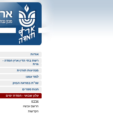
אודות
רשת בתי הדין ארץ חמדה -
גזית
מנהיגות תורנית
למד עמנו
שו"ת במראה הבזק
חנות ספרים
עלון שבועי - חמדת ימים
ארכיון
הרשם עכשיו
הקדשות