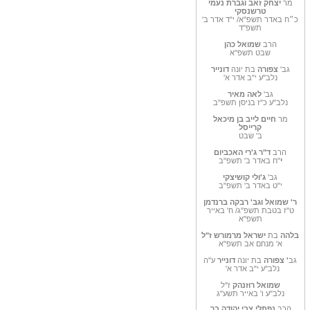
מר
יצחק זאב וגברת נעמי
טרשנסקי
כ״ח באדר תשפ"א/ י"ד אדר ב'
תשפ"ד
הרב
שמואל כהן
שבט תשפ"א
גב'
צפורה
בת יונה
דונייר
נלב"ע י"ב אדר א'
גב'
לאה מאיר
נלב"ע כ"ז בניסן תשפ"ב
מר
חיים לייב בן מיכאל
קרייסל
ב' שבט
הרב
ד"ר ג'רי האכביום
י
"ח באדר ב' תשפ"ב
גב'
ג'ולי קושיצקי
י"ט באדר ב' תשפ"ב
ר' שמואל וגב' רבקה ברנדמן
ט"ז בטבת תשפ"ג/ ח' באייר
תשפ"א
בלהה
בת
ישראל מרמורש ז"ל
א' מנחם אב תשפ"א
גב
' צפורה
בת יונה
דונייר
ע"ה
נלב"ע י"ב אדר א'
שמואל רוזנהק
ז"ל
נלב"ע ו' באייר תשע"ג
הרב
נפתלי צבי יהודה בר