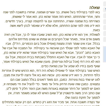
שאלה
באו לפניי בקהילתי בעל ואשתו, בני עשרים ושמונה, שחזרו בתשובה לפני שנה
וחצי, אחרי שהתחתנו. האיש הזה אומר שהוא כהן. הוא אמר לי שאשתו,
כשהייתה בת שמונה עשרה, התחתנה עם גוי לתקופה קצרה, בערך חדשיים.
הוא ידע מזה לפני שהם התחתנו, אלא שלא ידע שאסור לכהן לישא אשה
כזאת.
לשאלתי, איך הוא יודע שהוא כהן, הוא השיב שאביו אמר לו כך, אבל אין ראיה
משום אדם אחר, מאחר שכל הקרובים או שמתו או שאינו מתייחס אליהם
בכלל. אביו אינו שומר תורה ומצוות (ואפילו אוכל ביום הכפורים, רח"ל). אביו
של האבא נפטר לפני שנולד הבן שעכשיו גר בקהילתי. על המצבה של אביו של
האבא כתוב "הכהן". אבא של האיש שגר בקהילתי אומר שהוא יודע שהוא כהן,
כי כך אמר לו אביו. אביו של האבא התפלל בשבתות בבית הכנסת, אבל גם
הוא לא היה דתי (אכל נבילות וטריפות). מענין שאבא של האיש בקהילתי אומר,
שאף פעם בחייו לא שמע על ענין נשיאת כפיים.
האיש שגר בקהילתי אמר לי שאפילו כשלא היה דתי, הוא הרגיש שיש לו אחריות
כלפי היהדות, כי הוא ידע שהוא כהן. עכשיו הוא בא אלי ורוצה לדעת את מצבו.
לזוג יש שתי בנות צעירות. כמובן, הם מאוד דואגים בגלל המצב שבו הם
נמצאים. כמובן שזה שעת הדחק גדול עד מאוד. כדי להציל את חיי משפחה זו,
האם יש לסמוך על היתר שנמצא באגרות משה אבן העזר חלק ד' סימן ל"ט,
שם כותב הרב משה פיינשטיין זצ"ל שאם האיש לא שמע משומר תורה, אין
לסמוך על חזקת כהונה שלו.
עוד נקודה חשובה אחת. אני מכיר את הזוג רק כחודש. הם רק עכשיו מתחילים