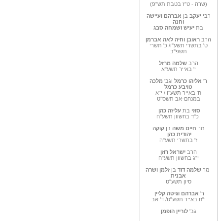
(שרה - ט"ז בטבת תש"פ)
רבי
יעקב
בן
אברהם
ועיישה
וחנה
בת
יעיש ושמחה סבג
הרב
ראובן וחיה לאה אברמן
ט' בתשרי תשע"ו/ כ' תשרי
תשפ"ב
הרב
שלמה מרזל
י' באייר תשע"א
ר'
אליהו כרמל
וגב'
מלכה
טויבע כרמל
ח' באייר תשע"ו / י"א
במנחם-אב תשס"ט
סוזי
בת
עליזה כהן
כ"ד בחשוון תשע"ח
מר
חיים משה
בן
קוקה
יהודית
כהן
ז' בתשרי תשע"ה
הרב
ישראל רוזן
י"ג בחשוון תשע"ח
מר
שלמה דוד
בן
זלמן ושרה
אבנית
סיון תשע"ט
ר'
אברהם וגיטה קליין
י"ח באייר תשע"ט/ ד' אב
גב'
לוריין הופמן