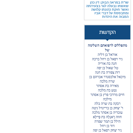
שו"ת במראה הבזק: דין כהן
שאשתו נבעלה לגוי בצעירותה
ואשר חזקת כהונתו קלושה
ומתבססת על דברי אביו
המבזה את היהדות
מתפללים לרפואתם השלימה
של
אוראל בן דליה
ניר רפאל בן רחל ברכה
חנה בת אוריה
טל שאול בן יפה
רות צפורה בת חנה
מיכאל אלכסנדר אברהם בן
שרה מלכה
מאירה בת אסתר
נטע בת מלכה
חיים מרדכי פרץ בן אסתר
מילכה
רבקה בת שרה בלה
ר' יצחק בן בריינדל גיטה
עובדיה בן אסתר מלכה
חווה רָאנְלָה בת פָיילָא
הילל בן תמר שפרה
דוד בן רחל
ניר יצחק רפאל בן יפה