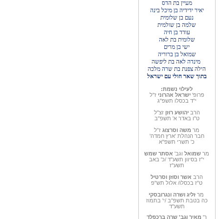
מעיין בת הדס
יאיר ידידיה בן מיכל בינה
נעם בן שלומית
שלמה בן שולמית
עודד בן חיה
שלומית בת לאה
ישי בן מרים
שמואל בן ברוריה
מינדה לאה בת ליפשה
הילה צפנת בת שרה מלכה
בתוך שאר חולי עם ישראל
לעילוי נשמת:
פרופ'
ישראל אהרוני
ז"ל
י"ד בכסלו תשפ"ג
הרב
יהושע רוזן
זצ"ל
ט"ו באדר א' תשפ"ב
מר
משה וסרצוג
ז”ל
חבר הנהלת 'ארץ חמדה'
כ' תשרי תשפ"א
מר
שמואל
וגב'
אסתר שמש
י"ז בסיוון תשע"ד /כ' באב
תשע"ז
הרב
אשר וסוזן וסרטיל
ט"ז בכסלו/ אלול תש"פ
מר
זליג ושרה ונגרובסקי
כה בטבת תשפ"ב /י' בתמוז
תשע"ד
ר'
מאיר וגב' שרה
ברכפלד