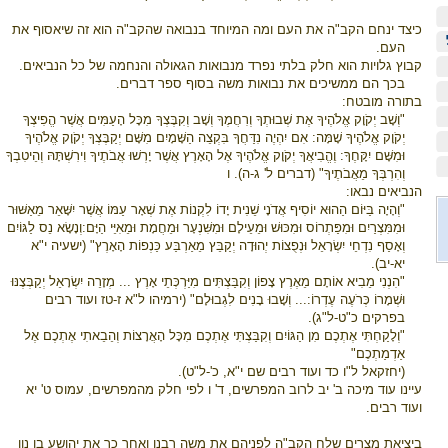
כיצד ינחם הקב"ה את העם ומה המיוחד בנבואה שהקב"ה הוא זה שיאסוף את
העם.
קבוץ גלויות הוא חלק בלתי נפרד מנבואות הגאולה והנחמה של כל הנביאים.
בכך הם ממשיכים את נבואות משה בסוף ספר דברים.
בתורה מובטח:
"וְשָׁב יְקֹוָק אֱלֹהֶיךָ אֶת שְׁבוּתְךָ וְרִחֲמֶךָ וְשָׁב וְקִבֶּצְךָ מִכָּל הָעַמִּים אֲשֶׁר הֱפִיצְךָ
יְקֹוָק אֱלֹהֶיךָ שָׁמָּה: אִם יִהְיֶה נִדַּחֲךָ בִּקְצֵה הַשָּׁמָיִם מִשָּׁם יְקַבֶּצְךָ יְקֹוָק אֱלֹהֶיךָ
וּמִשָּׁם יִקָּחֶךָ: וֶהֱבִיאֲךָ יְקֹוָק אֱלֹהֶיךָ אֶל הָאָרֶץ אֲשֶׁר יָרְשׁוּ אֲבֹתֶיךָ וִירִשְׁתָּהּ וְהֵיטִבְךָ
וְהִרְבְּךָ מֵאֲבֹתֶיךָ" (דברים ל' ג-ה). ו
הנביאים נבאו:
"וְהָיָה בַּיּוֹם הַהוּא יוֹסִיף אֲדֹנָי שֵׁנִית יָדוֹ לִקְנוֹת אֶת שְׁאָר עַמּוֹ אֲשֶׁר יִשָּׁאֵר מֵאַשּׁוּר
וּמִמִּצְרַיִם וּמִפַּתְרוֹס וּמִכּוּשׁ וּמֵעֵילָם וּמִשִּׁנְעָר וּמֵחֲמָת וּמֵאִיֵּי הַיָּם:וְנָשָׂא נֵס לַגּוֹיִם
וְאָסַף נִדְחֵי יִשְׂרָאֵל וּנְפֻצוֹת יְהוּדָה יְקַבֵּץ מֵאַרְבַּע כַּנְפוֹת הָאָרֶץ" (ישעיה י"א
יא-יב).
"הִנְנִי מֵבִיא אוֹתָם מֵאֶרֶץ צָפוֹן וְקִבַּצְתִּים מִיַּרְכְּתֵי אָרֶץ ... מְזָרֵה יִשְׂרָאֵל יְקַבְּצֶנּוּ
וּשְׁמָרוֹ כְּרֹעֶה עֶדְרוֹ:... וְשָׁבוּ בָנִים לִגְבוּלָם" (ירמיהו ל"א ז-טז ועוד רבים
בפרקים כ"ט-ל"ג).
"וְלָקַחְתִּי אֶתְכֶם מִן הַגּוֹיִם וְקִבַּצְתִּי אֶתְכֶם מִכָּל הָאֲרָצוֹת וְהֵבֵאתִי אֶתְכֶם אֶל
אַדְמַתְכֶם"
(יחזקאל ל"ו כד ועוד רבים שם י"א, כ'-ל"ט).
עיינו עוד מיכה ב' יב לרוב המפרשים, ד' ו לפי חלק מהמפרשים, עמוס ט' יא
ועוד רבים.
ביציאת מצרים שלח הקב"ה לפניהם את משה רבנו ואחר כך את יהושע בן נון