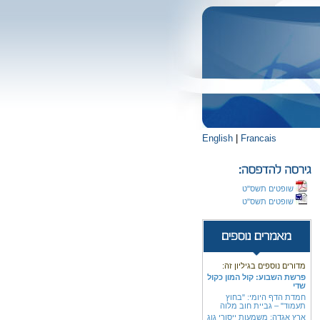
English
|
Francais
שופטים תשס"ט
שופטים תשס"ט
מדורים נוספים בגיליון זה:
פרשת השבוע: קול המון כקול
שדי
חמדת הדף היומי: "בחוץ
תעמוד" – גביית חוב מלוה
ארץ אגדה: משמעות ייסורי גוג