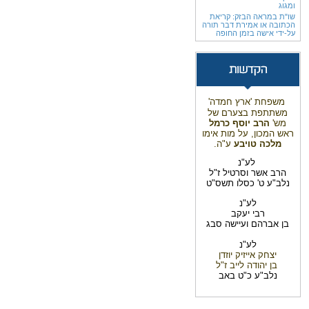
ומגוג
שו"ת במראה הבזק: קריאת
הכתובה או אמירת דבר תורה
על-ידי אישה בזמן החופה
משפחת 'ארץ חמדה'
משתתפת בצערם של
מש'
הרב יוסף כרמל
ראש המכון, על מות אימו
מלכה טויבע
ע"ה.
לע"נ
הרב אשר וסרטיל ז"ל
נלב"ע ט' כסלו תשס"ט
לע"נ
רבי יעקב
בן אברהם ועיישה סבג
לע"נ
יצחק אייזיק
יוזדן
בן יהודה לייב ז"ל
נלב"ע כ"ט באב