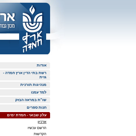
אודות
רשת בתי הדין ארץ חמדה -
גזית
מנהיגות תורנית
למד עמנו
שו"ת במראה הבזק
חנות ספרים
עלון שבועי - חמדת ימים
ארכיון
הרשם עכשיו
הקדשות