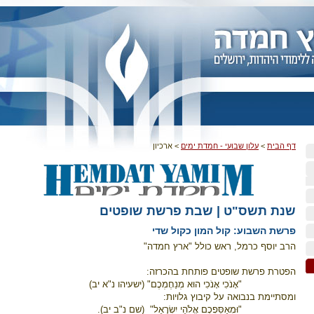
דף הבית
>
עלון שבועי - חמדת ימים
>
ארכיון
שנת תשס"ט | שבת פרשת שופטים
פרשת השבוע: קול המון כקול שדי
הרב יוסף כרמל, ראש כולל "ארץ חמדה"
הפטרת פרשת שופטים פותחת בהכרזה:
"אָנֹכִי אָנֹכִי הוּא מְנַחֶמְכֶם" (ישעיהו נ"א יב)
ומסתיימת בנבואה על קיבוץ גלויות:
"וּמְאַסִּפְכֶם אֱלֹהֵי יִשְׂרָאֵל"
(שם נ"ב יב).