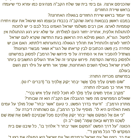
שהכניסם ארצה. גם בימי בית שני שלח הקב"ה מנהיגים כמו עזרא כדי שיעמדו
בראש שיירת החוזרים.
מי יעמוד בראש שיירת החוזרים בגאולה האחרונה?
במבט ראשון בנבואות נראה שהקב"ה בכבודו ובעצמו הוא שיגאל את עמו ויחזירו
קוממיות לארצו. אכן רבים משלומי ישראל האמינו בכל לבם כי יש לחכות
להתגלות אלקית, אחריה יחזור העם למולדתו. עד שלא יגיע רגע ההתגלות אין
לפעול. הגר"א, הגאון מוילנא היה הראשון בעת החדשה שקרא לעם ישראל
לחזור לארצו ולהתחיל את תהליך הגאולה בהתערותא דלתתא. האם אכן יש
סתירה בין פשט הכתובים לבין קריאתו של הגר"א ושאר מבשרי הציונות?
נשתדל להסביר את אי הסתירה על פי פירושו של הרמב"ן לפסוק בפרשתנו
ולפסוק בפרשה הקודמת. פירוש עקרוני זה של אחד העולים החשובים ביותר
לארץ ישראל באלף השנים האחרונות, שופך אור חדש על
גיל
וי רצון השם
בעולם.
בפרשתנו מכריזה התורה:
"שׂוֹם תָּשִׂים עָלֶיךָ מֶלֶךְ אֲשֶׁר יִבְחַר יְקֹוָק אֱלֹהֶיךָ בּוֹ" (דברים י"ז טו).
מיד אחר כך מגבילה התורה:
"מִקֶּרֶב אַחֶיךָ תָּשִׂים עָלֶיךָ מֶלֶךְ לֹא תוּכַל לָתֵת עָלֶיךָ אִישׁ נָכְרִי".
שואלים המפרשים מה פשר ההגבלה אם הקב"ה הוא זה שבוחר?
מתרץ הרמב"ן:
"ודעתי בדרך הפשט, כי טעם "אשר יבחר" שכל מולך על עמים
מאת האלהים היא לו". מוסיף על כך הרמב"ן, גם כשהתורה דיברה על:
"כִּי אִם אֶל הַמָּקוֹם אֲשֶׁר יִבְחַר יְקֹוָק אֱלֹהֵיכֶם מִכָּל שִׁבְטֵיכֶם לָשׂוּם אֶת שְׁמוֹ שָׁם
לְשִׁכְנוֹ תִדְרְשׁוּ וּבָאתָ שָׁמָּה" (שם י"ב ה)
הכוונה "על דרך הפשט "המקום אשר יבחר ד' אלהיך בו", כל שיבנו שם בית
המקדש לד' הכל מרצון ד'".
אם כך, רצונו של עם ישראל ובחירתו של עם ישראל היא המגלה את רצון ד'.