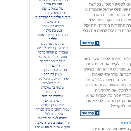
 גם לפסוק המופיע בפרשת
חנה בת אוריה
טל שאול בן יפה
ו שני גדולי ישראל שהמתח בין
רות צפורה בת חנה
ים שונות בעבודת השם.
מיכאל אלכסנדר אברהם בן
ו היה רבי יעקב יצחק הלוי
שרה מלכה
ה 1745). על פי המסורת החסידית ה"חוזה" היה יכול
מאירה בת אסתר
חרת היה יכול לראות את נבכי
נטע בת מלכה
חיים מרדכי פרץ בן אסתר
מילכה
קרא עוד
רבקה בת שרה בלה
ר' יצחק בן בריינדל גיטה
עובדיה בן אסתר מלכה
חווה רָאנְלָה בת פָיילָא
לות במיוחד לכבוד סעודת יום
הילל בן תמר שפרה
 בכדי לקיים את חובת לחם
דוד בן רחל
, מברכים על שניהם ובוצעים
ניר יצחק רפאל בן יפה
בר זה עורר שתי שאלות
מעיין בת הדס
יאיר ידידיה בן מיכל בינה
 תקינה, באופן כללי? שנית,
נעם בן שלומית
, ועתה הגיעה שעת הסעודה.
שלמה בן שולמית
 להוציא את הלחמנייה
עודד בן חיה
לברך עליה כך, למרות שהיא
שלומית בת לאה
ות כך לכתחילה: להוציא את
ישי בן מרים
שמואל בן ברוריה
תה למקפיא?
עמית ראובן בן ציפי צפורה
קרא עוד
עליזה בת ג'וליה
מינדה לאה בת ליפשה
 תנאי
הילה צפנת בת שרה מלכה
בתוך שאר חולי עם ישראל
ק ממשפחות של מהגרים