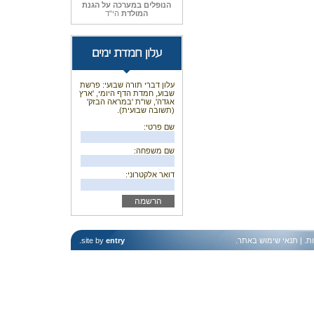
הנופלים במערכה על הגנת
המולדת
הי"ד
עלון דברי תורה שבועי: פרשת
שבוע, חמדת הדף היומי, 'ארץ
אגדה', שו"ת 'במראה הבזק'
(תשובה שבועית).
שם פרטי:
שם משפחה:
דואר אלקטרוני:
ות
. |
תנאי שימוש באתר
.
entry
site by
.