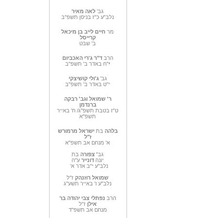
גב'
לאה מאיר
נלב"ע כ"ז בניסן תשפ"ב
מר
חיים לייב בן מיכאל
קרייסל
ב' שבט
הרב
ד"ר ג'רי האכביום
י
"ח באדר ב' תשפ"ב
גב'
ג'ולי קושיצקי
י"ט באדר ב' תשפ"ב
ר' שמואל וגב' רבקה
ברנדמן
ט"ז בטבת תשפ"ג/ ח' באייר
תשפ"א
בלהה
בת
ישראל מרמורש
ז"ל
א' מנחם אב תשפ"א
גב
' צפורה
בת
יונה
דונייר
ע"ה
נלב"ע י"ב אדר א'
שמואל רוזנהק
ז"ל
נלב"ע ו' באייר תשע"ג
הרב
נפתלי צבי יהודה בר
אילן
ז"ל
מנחם אב תשפ"ד