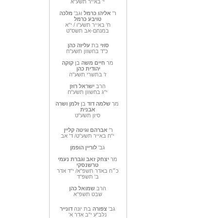
י' באייר תשע"א
ר'
אליהו כרמל
וגב'
מלכה
טויבע כרמל
ח' באייר תשע"ו / י"א
במנחם-אב תשס"ט
סוזי
בת
עליזה כהן
כ"ד בחשוון תשע"ח
מר
חיים משה
בן
קוקה
יהודית
כהן
ז' בתשרי תשע"ה
הרב
ישראל רוזן
י"ג בחשוון תשע"ח
מר
שלמה דוד
בן
זלמן ושרה
אבנית
סיון תשע"ט
ר'
אברהם וגיטה קליין
י"ח באייר תשע"ט/ ד' אב
גב'
לוריין הופמן
מר
יצחק זאב וגברת נעמי
טרשנסקי
כ״ח באדר תשפ"א/ י"ד אדר
ב' תשפ"ד
הרב
שמואל כהן
שבט תשפ"א
גב'
צפורה
בת יונה
דונייר
נלב"ע י"ב אדר א'