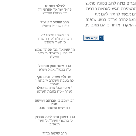
רים בוינה לרוב בכוונה מראש
לעילוי נשמת:
משפחה תגיע לארצות הברית
פרופ'
ישראל אהרוני
ז"ל
י"ד בכסלו תשפ"ג
אים אפשר להתיר להם את
וגע להרב מרדכי בנעט שנפנה
הרב
יהושע רוזן
זצ"ל
המקרה מיוחד כי הם מתכוונים
ט"ו באדר א' תשפ"ב
מר
משה וסרצוג
ז”ל
קרא עוד
חבר הנהלת 'ארץ חמדה'
כ' תשרי תשפ"א
מר
שמואל
וגב'
אסתר שמש
י"ז בסיוון תשע"ד /כ' באב
תשע"ז
הרב
אשר וסוזן וסרטיל
ט"ז בכסלו/ אלול תש"פ
מר
זליג ושרה ונגרובסקי
כה בטבת תשפ"ב /י' בתמוז
תשע"ד
ר'
מאיר וגב' שרה
ברכפלד
(שרה - ט"ז בטבת תש"פ)
רבי
יעקב
בן
אברהם
ועיישה
וחנה
בת
יעיש ושמחה סבג
הרב
ראובן וחיה לאה אברמן
ט' בתשרי תשע"ו/ כ' תשרי
תשפ"ב
הרב
שלמה מרזל