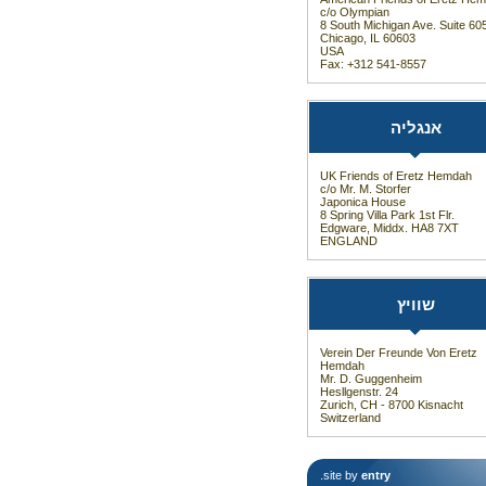
c/o Olympian
8 South Michigan Ave. Suite 60
Chicago, IL 60603
USA
Fax: +312 541-8557
אנגליה
UK Friends of Eretz Hemdah
c/o Mr. M. Storfer
Japonica House
8 Spring Villa Park 1st Flr.
Edgware, Middx. HA8 7XT
ENGLAND
שוויץ
Verein Der Freunde Von Eretz
Hemdah
Mr. D. Guggenheim
Hesllgenstr. 24
Zurich, CH - 8700 Kisnacht
Switzerland
.
site by
entry