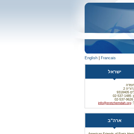
English
|
Francais
ישראל
חמדה
וריה 2
931840
02-53
0
:
info@eretzhemdah.org
ארה"ב
American Friends of Eretz He