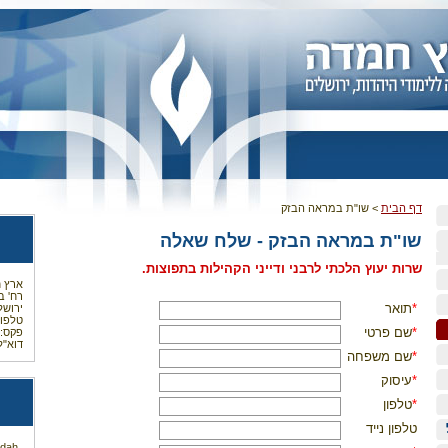
דף הבית
>
שו"ת במראה הבזק
שו"ת במראה הבזק - שלח שאלה
שרות יעוץ הלכתי לרבני ודייני הקהילות בתפוצות.
ארץ 
רח' בר
*
תואר
ירושלים 5
טלפון: 7-1485
*
שם פרטי
פקס: 2-537-9626
דוא"ל
*
שם משפחה
*
עיסוק
*
טלפון
טלפון נייד
mdah