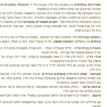
המדיניות ההלכתית
בה נוקטים בתי הדין נקבעת על ידי
ההנהלה התורנית
שלו,
ישיבות המייצגים את עולם התורה בארץ ובתפוצות.
הבנה מעמיקה של עקרונות דין התורה היא הערובה הראשונה במעלה להכרעה צו
בתחומים רבים יש למנהג המדינה משמעות הלכתית. בית הדין יפעל מתוך מודע
בחינת ההשלכות ההלכתיות שלו.
יועצים משפטיים ומומחים
אחרים מהשורה הר
הדין על מנת שיוכל לבצע את משימתו בצורה הטובה ביותר. עם זאת, גורמים א
בית הדין ובהכרעותיו.
ב
הסכם הבוררות
עליו חותמים הצדדים לסכסוך, מסמיכים הצדדים את בית הדי
עקיפים
וכן בתשלומי
הוצאות משפט
, על פי שיקול דעתו. כמו כן הוסדר באופ
האווירה בבית הדין
– פיזית ומנהלית כאחד – היא אווירה מקצועית ומכובדת. בכ
ענייניו באופן שישקף את מטרתו – שירות לציבור.
סדרי הדין
– לבתי הדין סדרי דין אשר ממומשים בהקפדה. סדרי הדין נערכו על ידי
אישורן של הוועדה ההלכתית והמקצועית.
ועדת ההיגוי קבעה גם כללי אתיקה לדייני בית הדין אשר גם הם מבטאים את ה
בית הדין.
שקיפות
–
פסקי בית הדין מנומקים ובהירים
. מבחר מפסקי בתי הדין יפורסם וי
את יסודות ההלכה והמשפט עליהם מבוססת עבודת בתי הדין. פסקים אלה יהוו ד
נתן לבעיות הזמן והשעה בתחום זה.
ערכאת ערעור
– כחלק מתפיסת האיכות והשקיפות, קיימת ערכאת ערעור פנימי
תבחן מחדש את הכרעת הדין.
מיקום
– המשרדים הראשיים של הרשת ממוקמים במשרדי ארץ חמדה שבירושלי
אנו מייחלים לכך שנזכה ובית הדין יהווה נדבך נוסף בהתגשמות חלום הנביאים לב
ישראל: