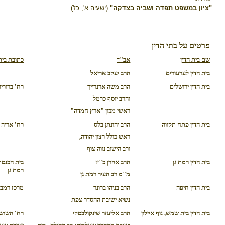
"ציון במשפט תפדה ושביה בצדקה"
(ישעיה א', כז')
פרטים על בתי הדין
שם בית הדין
אב"ד
כתובת בית 
בית הדין לערעורים
הרב יעקב אריאל
בית הדין ירושלים
הרב משה ארנרייך
רח' ברוריה 2 ירושל
והרב יוסף כרמל
ראשי מכון "ארץ חמדה"
בית הדין פתח תקווה
הרב יהונתן בלס
רח' אריה בן אליע
ראש כולל רצון יהודה,
ורב הישוב נווה צוף
בית הדין רמת גן
הרב אהרן כ"ץ
רמת גן
מ"מ רב העיר רמת גן
בית הדין חיפה
הרב בניהו ברונר
מרכז רמב"ם, ר
נשיא ישיבת ההסדר צפת
בית הדין בית שמש, נוף איילון
הרב אליעזר שינקולבסקי
רח' השושן 26, בית ש