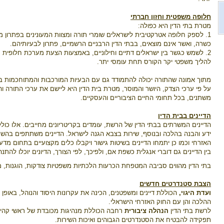
חלופה משפטית וחזון חברתי
מטרת בתי הדין היא כפולה:
1. לספק חלופה אטרקטיבית לישראלים שומרי תורה ומצוות המעונינים בפתרון
כשרה, ואשר אינם מוצאים, בבתי הדין הרבניים הרשמיים, פתרון לבעיותיהם.
2. לשמש כגשר בין ישראלים דתיים וחילוניים, באמצעות הצעת מערכת חלופית 
להליך משפטי יקר הקורס תחת עומסי יתר.
מתוך אמונה שהתורה יכולה להתמודד גם עם הבעיות המורכבות והמתוחכמות ב
על פי ערכי הצדק, היושר והמוסר, מטרת בית הדין היא ליישם את ערכי התורה ו
משתנים, בכל תחומי החיים הציבוריים והעסקיים.
הדיינים בבית הדין
הדיינים המשרתים בבתי הדין של הרשת, עומדים בקריטריונים מחייבים. אלו כול
ידע והבנה בהלכה ובנוסף, שירות בצבא הגנה לישראל. הדיינים משתתפים בהש
האזרחי וכמו כן יתמחו הדיינים בשיטות גישור ויקבלו כלים מקצועיים בתחום מדע
בין הדיינים גם דוברי אנגלית כשפת אם, ולפיכך, לפי הצורך, הדיונים יוכלו להתנ
בתי הדין מהווים סביבה המטפחת הכרעות הלכתיות משפטיות צודקות, הוגנות, מק
הצבת סטנדרטים חדשים
ועדת היגוי,
הכוללת דיינים ומשפטנים, הכינה את עקרונות היסוד והנוהל, באופן
ההלכה והן עם החוק האזרחי הישראלי.
לרשת בתי הדין
הנהלה ציבורית
רחבה הכוללת מנהיגות מכובדת של ראשי קהילות
תפקידה להבטיח את הסטנדרטים הגבוהים ואיכות השירות.