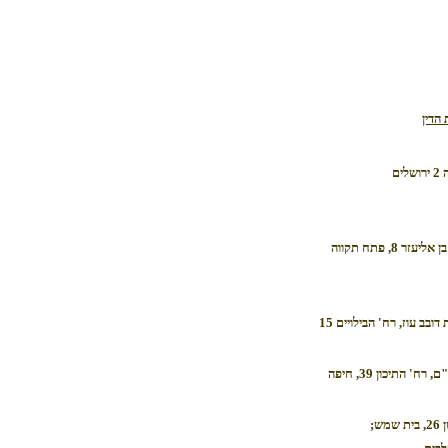
הדין
ים
זר 8, פתח תקווה
בית הכנסת דובב עוז, רח' הבילויים 15
ח' התיכון 39, חיפה
מש;