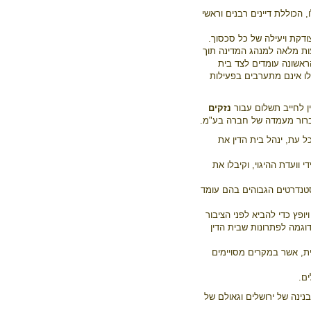
 הכוללת דיינים רבנים וראשי
דקת ויעילה של כל סכסוך.
ות מלאה למנהג המדינה תוך
אשונה עומדים לצד בית
לו אינם מתערבים בפעילות
ן לחייב תשלום עבור
נזקים
ן ברור מעמדה של חברה בע"מ.
ל עת, ינהל בית הדין את
 וועדת ההיגוי, וקיבלו את
סטנדרטים הגבוהים בהם עומד
ופץ כדי להביא לפני הציבור
וגמה לפתרונות שבית הדין
ת, אשר במקרים מסויימים
ם.
נינה של ירושלים וגאולם של