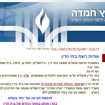
דף הבית
>
רשת בתי הדין ארץ חמדה - גזית
>
אודות רשת בתי הדין
אודות רשת בתי הדין
במסגרת הרשת פועלים תשעה בתי דין - בירושלים, רמת גן, חיפה, בית שמש
כפר יונה
וקרית גת.
בתי הדין פועלים על פי עקרונות הלכתיים משותפים,
סדרי דין
וסטנדרטים מ
ביותר.
לבית הדין
נשיאות, הנהלה תורנית וציבורית
המנחות את בית הדין בסוגיות ע
משרד ראשי פועל במשרדי "ארץ חמדה" שבירושלים ומנתב את התיקים לבתי
בארץ. הגשת תביעה בטל: 077-2158215
להגשת תביעה עוד יותר בקלות
בקרו אותנו באתר החדש של בית הדין