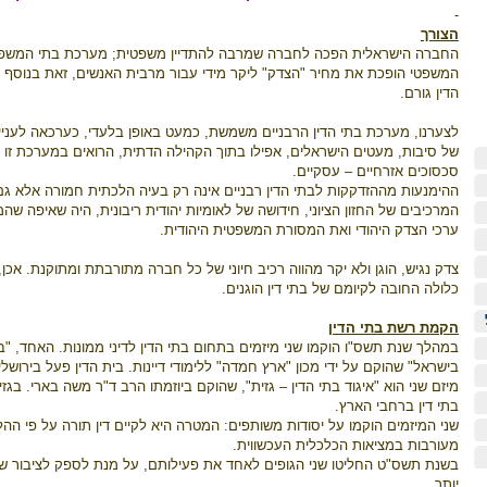
-
הצורך
החברה הישראלית הפכה לחברה שמרבה להתדיין משפטית; מערכת בתי המשפט ע
המשפטי הופכת את מחיר "הצדק" ליקר מידי עבור מרבית האנשים, זאת בנוסף למ
הדין גורם.
לצערנו, מערכת בתי הדין הרבניים משמשת, כמעט באופן בלעדי, כערכאה לענייני 
של סיבות, מעטים הישראלים, אפילו בתוך הקהילה הדתית, הרואים במערכת זו את
סכסוכים אזרחיים – עסקיים.
ההימנעות מההזדקקות לבתי הדין רבניים אינה רק בעיה הלכתית חמורה אלא ג
המרכיבים של החזון הציוני, חידושה של לאומיות יהודית ריבונית, היה שאיפה
ערכי הצדק היהודי ואת המסורת המשפטית היהודית.
צדק נגיש, הוגן ולא יקר מהווה רכיב חיוני של כל חברה מתורבתת ומתוקנת. אכן, 
כלולה החובה לקיומם של בתי דין הוגנים.
הקמת רשת בתי הדין
במהלך שנת תשס"ו הוקמו שני מיזמים בתחום בתי הדין לדיני ממונות. האחד, "ב
בישראל" שהוקם על ידי מכון "ארץ חמדה" ללימודי דיינות. בית הדין פעל בירושל
מיזם שני הוא "איגוד בתי הדין – גזית", שהוקם ביוזמתו הרב ד"ר משה בארי. בג
בתי דין ברחבי הארץ.
שני המיזמים הוקמו על יסודות משותפים: המטרה היא לקיים דין תורה על פי ההל
מעורבות במציאות הכלכלית העכשווית.
בשנת תשס"ט החליטו שני הגופים לאחד את פעילותם, על מנת לספק לציבור שירו
יותר.