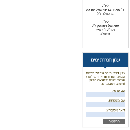
לע"נ
ר' מאיר בן יחזקאל שרגא
ברכפלד ז"ל
לע"נ
שמואל רוזנהק
ז"ל
נלב"ע ו' באייר
תשע"ג
עלון דברי תורה שבועי: פרשת
שבוע, חמדת הדף היומי, 'ארץ
אגדה', שו"ת 'במראה הבזק'
(תשובה שבועית).
שם פרטי:
שם משפחה:
דואר אלקטרוני: