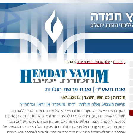
דף הבית
>
עלון שבועי - חמדת ימים
>
ארכיון
שנת תשע"ד | שבת פרשת תולדות
תולדות | כט חשון תשעד | 02/11/2013
פרשת השבוע: וְאֵלֶּה תּוֹלְדֹת - "דחוי מעיקרו" או "ראוי ונדחה"?
בסוף פרשת חיי שרה עוסקת התורה בצאצאיו של אברהם אבינו שהיה "לְאַב הֲמוֹן
גּוֹיִם" (בראשית י"ז ד, ה). ביחס לבני הפלגשים, התורה מדגישה שם: "וַיִּתֵּן אַבְרָהָם אֶת
כָּל אֲשֶׁר לוֹ לְיִצְחָק: וְלִבְנֵי הַפִּילַגְשִׁים אֲשֶׁר לְאַבְרָהָם נָתַן אַבְרָהָם מַתָּנֹת וַיְשַׁלְּחֵם מֵעַל
יִצְחָק בְּנוֹ בְּעוֹדֶנּוּ חַי קֵדְמָה אֶל אֶרֶץ קֶדֶם (כ"ה ה-ו). פסוקים אלה מצטרפים למעשיו של
אברהם ביחס לישמעאל המופיעים כבר בפרשת וירא: "וַתֹּאמֶר לְאַבְרָהָם גָּרֵשׁ הָאָמָה