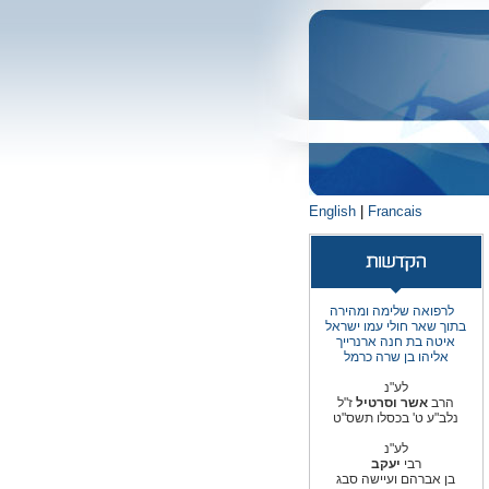
English
|
Francais
לרפואה שלימה ומהירה
בתוך שאר חולי עמו ישראל
איטה בת חנה ארנרייך
אליהו בן שרה כרמל
לע"נ
הרב
אשר וסרטיל
ז"ל
נלב"ע ט' בכסלו תשס"ט
לע"נ
רבי
יעקב
בן אברהם ועיישה סבג