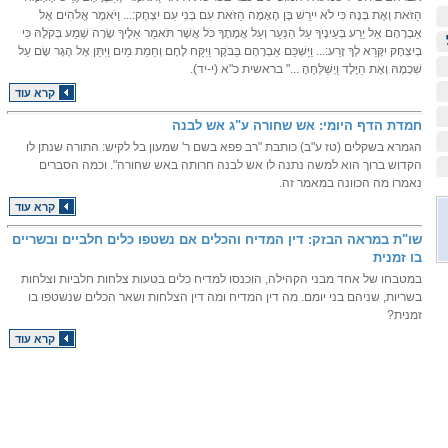
הַזֹּאת וְאֶת בְּנָהּ כִּי לֹא יִירַשׁ בֶּן הָאָמָה הַזֹּאת עִם בְּנִי עִם יִצְחָק:... וַיֹּאמֶר אֱלֹהִים אֶל
אַבְרָהָם אַל יֵרַע בְּעֵינֶיךָ עַל הַנַּעַר וְעַל אֲמָתֶךָ כֹּל אֲשֶׁר תֹּאמַר אֵלֶיךָ שָׂרָה שְׁמַע בְּקֹלָהּ כִּי
בְיִצְחָק יִקָּרֵא לְךָ זָרַע:... וַיַּשְׁכֵּם אַבְרָהָם בַּבֹּקֶר וַיִּקַּח לֶחֶם וְחֵמַת מַיִם וַיִּתֵּן אֶל הָגָר שָׂם עַל
שִׁכְמָהּ וְאֶת הַיֶּלֶד וַיְשַׁלְּחֶהָ ..." בראשית כ"א (י-יד).
קרא עוד
חמדת הדף היומי: אש שחורה ע"ג אש לבנה
הגמרא בשקלים (טז ע"ב) כותבת "רב פפא בשם ר' שמעון בל לקיש: התורה שנתן לו
הקדוש ברוך הוא למשה נתנה לו אש לבנה חרותה באש שחורה". וכמה הסברים
נאמרו מה הכוונה במאמר זה.
קרא עוד
שו"ת במראה הבזק: דין המדיח והכלים אם נשטפו כלים חלביים ובשריים
בו זמנית
במטבחו של אחד מבני הקהילה, הוכנסו למדיח כלים בטעות צלחות חלביות וצלחות
בשריות, שניהם בני יומם. מה דין המדיח ומה דין הצלחות ושאר הכלים שנשטפו בו
זמנית?
קרא עוד