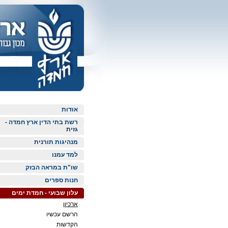
אודות
רשת בתי הדין ארץ חמדה -
גזית
מנהיגות תורנית
למד עמנו
שו"ת במראה הבזק
חנות ספרים
עלון שבועי - חמדת ימים
ארכיון
הרשם עכשיו
הקדשות