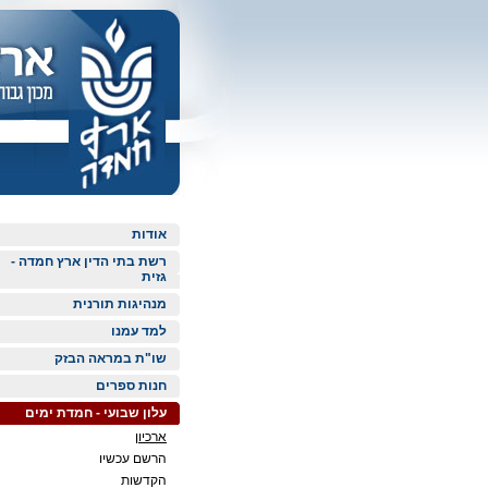
אודות
רשת בתי הדין ארץ חמדה -
גזית
מנהיגות תורנית
למד עמנו
שו"ת במראה הבזק
חנות ספרים
עלון שבועי - חמדת ימים
ארכיון
הרשם עכשיו
הקדשות