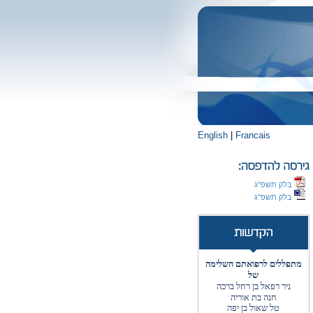
English
|
Francais
בלק תשפ"ג
בלק תשפ"ג
מתפללים לרפואתם השלימה
של
ניר רפאל בן רחל ברכה
חנה בת אוריה
טל שאול בן יפה