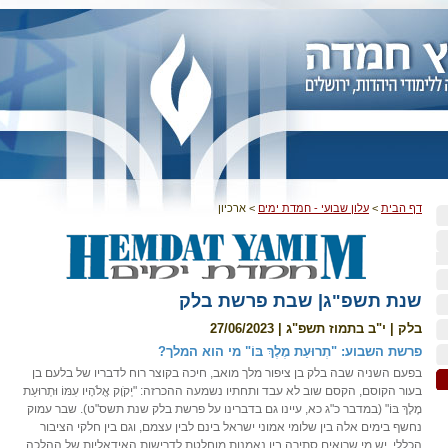
דף הבית
>
עלון שבועי - חמדת ימים
>
ארכיון
שנת תשפ"ג| שבת פרשת בלק
בלק | י"ב בתמוז תשפ"ג | 27/06/2023
פרשת השבוע: "תְרוּעַת מֶלֶךְ בּוֹ" מי הוא המלך?
בפעם השניה שבה בלק בן ציפור מלך מואב, חיכה בקוצר רוח לדבריו של בלעם בן
בעור הקוסם, הקסם שוב לא עבד ותחתיו נשמעה ההכרזה: "יְקֹוָק אֱלֹהָיו עִמּוֹ וּתְרוּעַת
מֶלֶךְ בּוֹ" (במדבר כ"ג כא, עיינו גם בדברינו על פרשת בלק שנת תשס"ט). שבר עמוק
נחשף בימים אלה בין שלומי אמוני ישראל בינם לבין עצמם, וגם בין חלקי הציבור
הכללי. יש מי שרואים סתירה בין נאמנות מוחלטת לדרישות האידאליות של ההלכה