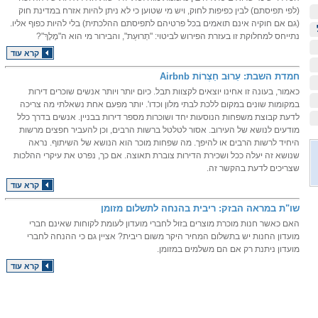
(לפי תפיסתם) לבין כפיפות לחוק, ויש מי שטוען כי לא ניתן להיות אזרח במדינת חוק
(גם אם חוקיה אינם תואמים בכל פרטיהם לתפיסתם ההלכתית) בלי להיות כפוף אליו.
נתייחס למחלוקת זו בעזרת הפירוש לביטוי: "תְרוּעַת", והבירור מי הוא ה"מֶלֶךְ"?
קרא עוד
חמדת השבת: עֵרוּב חַצְרוֹת Airbnb
כאמור, בעונה זו אחינו יוצאים לקצוות תבל. כיום יותר ויותר אנשים שוכרים דירות
במקומות שונים במקום ללכת לבתי מלון וכדו'. יותר מפעם אחת נשאלתי מה צריכה
לדעת קבוצת משפחות הנוסעות יחד ושוכרות מספר דירות בבניין. אנשים בדרך כלל
מודעים לנושא של העירוב. אסור לטלטל ברשות הרבים, וכן להעביר חפצים מרשות
היחיד לרשות הרבים או להיפך. מה שפחות מוכר הוא הנושא של השיתוף. נראה
שנושא זה יעלה ככל ושכירת הדירות צוברת תאוצה. אם כך, נפרט את עיקרי ההלכות
שצריכים לדעת בהקשר זה.
קרא עוד
שו"ת במראה הבזק: ריבית בהנחה לתשלום מזומן
האם כאשר חנות מוכרת מוצרים בזול לחברי מועדון לעומת לקוחות שאינם חברי
מועדון החנות יש בתשלום המחיר היקר משום ריבית? אציין גם כי ההנחה לחברי
מועדון ניתנת רק אם הם משלמים במזומן.
קרא עוד