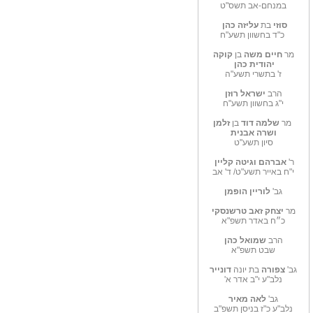
במנחם-אב תשס"ט
סוזי
בת
עליזה כהן
כ"ד בחשוון תשע"ח
מר
חיים משה
בן
קוקה
יהודית
כהן
ז' בתשרי תשע"ה
הרב
ישראל רוזן
י"ג בחשוון תשע"ח
מר
שלמה דוד
בן
זלמן
ושרה אבנית
סיון תשע"ט
ר'
אברהם וגיטה קליין
י"ח באייר תשע"ט/ ד' אב
גב'
לוריין הופמן
מר
יצחק זאב טרשנסקי
כ״ח באדר תשפ"א
הרב
שמואל כהן
שבט תשפ"א
גב'
צפורה
בת יונה
דונייר
נלב"ע י"ב אדר א'
גב'
לאה מאיר
נלב"ע כ"ז בניסן תשפ"ב