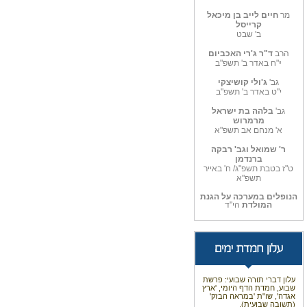
מר
חיים לייב בן מיכאל
קרייסל
ב' שבט
הרב
ד"ר ג'רי האכביום
י
"ח באדר ב' תשפ"ב
גב'
ג'ולי קושיצקי
י"ט באדר ב' תשפ"ב
גב'
בלהה בת ישראל
מרמרוש
א' מנחם אב תשפ"א
ר' שמואל וגב' רבקה
ברנדמן
ט"ז בטבת תשפ"ג/ ח' באייר
תשפ"א
הנופלים במערכה על הגנת
המולדת
הי"ד
עלון דברי תורה שבועי: פרשת
שבוע, חמדת הדף היומי, 'ארץ
אגדה', שו"ת 'במראה הבזק'
(תשובה שבועית).