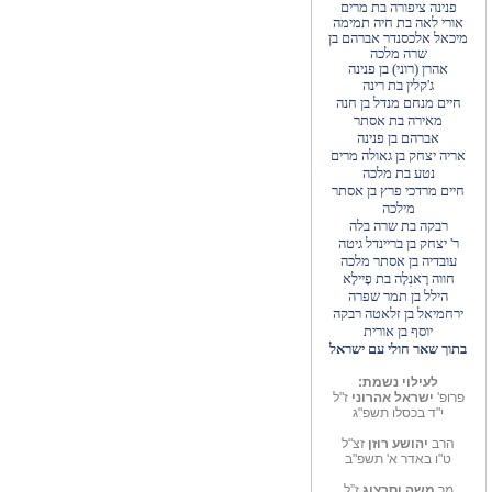
פנינה ציפורה בת מרים
אורי לאה בת חיה תמימה
מיכאל אלכסנדר אברהם בן
שרה מלכה
אהרן (רוני) בן פנינה
ג'קלין בת רינה
חיים מנחם מנדל בן חנה
מאירה בת אסתר
אברהם בן פנינה
אריה יצחק בן גאולה מרים
נטע בת מלכה
חיים מרדכי פרץ בן אסתר
מילכה
רבקה בת שרה בלה
ר' יצחק בן בריינדל גיטה
עובדיה בן אסתר מלכה
חווה רָאנְלָה בת פָיילָא
הילל בן תמר שפרה
ירחמיאל בן זלאטה
רבקה
יוסף בן אורית
בתוך שאר חולי עם ישראל
לעילוי נשמת:
פרופ'
ישראל אהרוני
ז"ל
י"ד בכסלו תשפ"ג
הרב
יהושע רוזן
זצ"ל
ט"ו באדר א' תשפ"ב
מר
משה וסרצוג
ז”ל