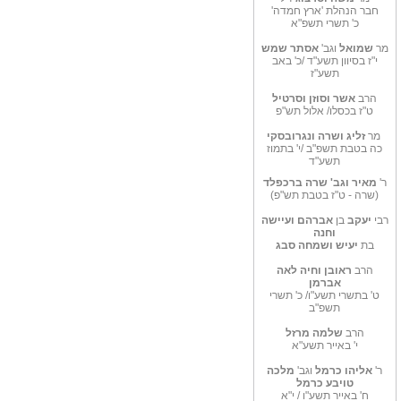
חבר הנהלת 'ארץ חמדה'
כ' תשרי תשפ"א
מר
שמואל
וגב'
אסתר שמש
י"ז בסיוון תשע"ד /כ' באב
תשע"ז
הרב
אשר וסוזן וסרטיל
ט"ז בכסלו/ אלול תש"פ
מר
זליג ושרה ונגרובסקי
כה בטבת תשפ"ב /י' בתמוז
תשע"ד
ר'
מאיר וגב' שרה
ברכפלד
(שרה - ט"ז בטבת תש"פ)
רבי
יעקב
בן
אברהם
ועיישה
וחנה
בת
יעיש ושמחה סבג
הרב
ראובן וחיה לאה
אברמן
ט' בתשרי תשע"ו/ כ' תשרי
תשפ"ב
הרב
שלמה מרזל
י' באייר תשע"א
ר'
אליהו כרמל
וגב'
מלכה
טויבע כרמל
ח' באייר תשע"ו / י"א