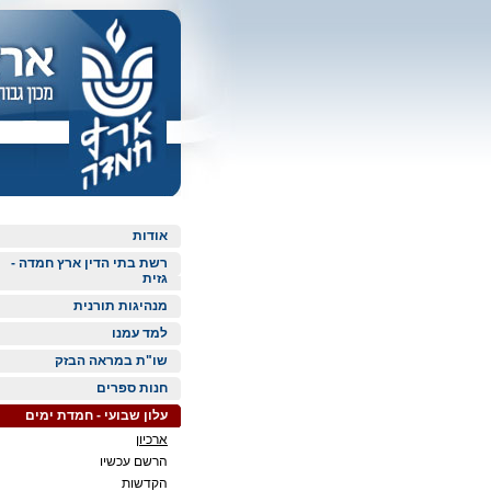
אודות
רשת בתי הדין ארץ חמדה -
גזית
מנהיגות תורנית
למד עמנו
שו"ת במראה הבזק
חנות ספרים
עלון שבועי - חמדת ימים
ארכיון
הרשם עכשיו
הקדשות