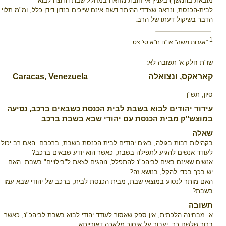
מובאת בהמשך) בעניין אי-חובת מחאה במחלל שבת הרוצה לבוא
לבית-הכנסת, ונראה שצדדי ההיתר דשם אינם שייכים בנדון דידן כלל, ומ"מ תלוי
הדבר בשיקול דעתו של הרב.
_______________________________________________________
1
"אגרות משה" או"ח ח"א סי' צט.
שו"ת חלק א' תשובה לא:
קאראקס, ונצואלה
C
aracas, Venezuela
סיון, תש"ן
עידוד יהודים לבוא בשבת לבית הכנסת כשבאים ברכב, נסיעה
במוצש"ק מבית הכנסת עם יהודי שבא בשבת ברכב
שאלה
בקהילות רבות בגולה, באים יהודים לבית הכנסת בשבת, ברכבם. האם רב יכול
לעודד אנשים להגיע לתפילה בשבת, כאשר הוא יודע שבאים ברכב?
אנשים שאינם באים לביהכ"נ להתפלל, נוהגים לצאת ל"בילויים" בשבת. האם
יש בכך בכדי להקל, בנושא זה?
האם מותר לנסוע במוצאי שבת, מבית הכנסת לבית, ברכב של יהודי שבא עמו
בשבת?
תשובה
א. מבחינה הלכתית, אין ספק שאסור לעודד יהודי לבוא בשבת לביהכ"נ, כאשר
ברור שלשם כך, יעבור על איסור מלאכה דאורייתא.