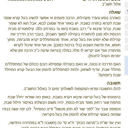
אלול תשנ"ב
שאלה
כשהרב נוסע ונעדר מקהילתו, הרבה פעמים אי אפשר להשיג בעל קורא שומר
שבת לקרוא בתורה בשבת. יש באזור אחד שמוכן לבוא, אבל הוא לא שומר
שבת, וברור שיבוא ע"י רכב בשבת (הוא גר במרחק כ20- קילומטרים מבית
הכנסת ולא מוכן להתארח בקהילה למשך השבת). בעבר הרב הדריך את
קהילתו שלא יזמינו את בעל קורא, ואחד מהמתפללים יקרא מהבימה, מתוך
חומש, את פרשת השבוע (בלי ברכות כמובן). אין אף אחד שיכול לקרוא
מהתורה אפי' אם יקריאו לו מלה במלה (כנראה שיקח כ"כ הרבה זמן שלא
יסכימו הקהל לחכות).
האם הדרכה זו נכונה, או האם בקהילה שממילא רובם ככולם של המתפללים
מחללי שבת, עדיף לשתוק, ולתת למתפללים להזמין את הבעל קורא המחלל
שבת ביזמתם?
תשובה
להלן התשובה ומראי-המקומות לשאלתך מיום ה' באלול התשנ"ב.
בהזמנתו של בעל-קריאה שיבוא ויקרא בשבת, באופן כזה שוודאי יחלל שבת
מחמת שגר רחוק מאוד מבית-כנסת, יהיה משום הכשלתו באיסור חילול שבת,
1
והמזמין עובר על "לפני עוור לא תתן מכשול" ודינו כמסית
. לכן יפה עשה כבודו
שמחה באנשי קהילתו שלא להזמין את בעל-הקריאה.
ועיין עוד שו"ת ב"מראה הבזק" ח"א סי' כה (תשובה ל"א במהדורה החדשה,