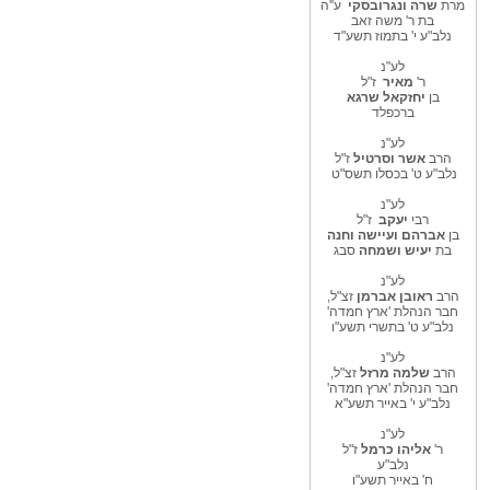
מרת
שרה ונגרובסקי
ע''ה
בת ר' משה זאב
נלב"ע י' בתמוז תשע"ד
לע"נ
ר'
מאיר
ז"ל
בן
יחזקאל שרגא
ברכפלד
לע"נ
הרב
אשר וסרטיל
ז"ל
נלב"ע ט' בכסלו תשס"ט
לע"נ
רבי
יעקב
ז"ל
בן
אברהם
ועיישה וחנה
בת
יעיש ושמחה
סבג
לע"נ
הרב
ראובן אברמן
זצ"ל,
חבר הנהלת 'ארץ חמדה'
נלב"ע ט' בתשרי תשע"ו
לע"נ
הרב
שלמה מרזל
זצ"ל,
חבר הנהלת 'ארץ חמדה'
נלב"ע י' באייר תשע"א
לע"נ
ר'
אליהו כרמל
ז"ל
נלב"ע
ח' באייר תשע"ו