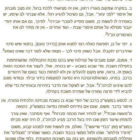
ב. במקרה שמקום מגוריו רחוק, ואין זה מציאותי ללכת ברגל, זהו מצב מובהק
של איסור "לפני עיוור". אבל, גם כשיכול להגיע רגלי, אלא שברור לנו שיסע, יש
1
באמירה לו לעשות כן, משום מסייע לעוברי עבירה
. לפיכך, גם אם אותו יהודי
יעבור ממילא על אותם איסורי שבת – ועוד אחרים – אין זה מתיר לנו את
2
האיסורים הנ"ל
.
ג. יתר על כן, תופעות כאלה רצוי למנוע אותן (בדרכי נועם), בתנאי שיש סיכוי
3
שהדברים יתקבלו. אבל כשאין סיכוי לכך – מצווה שלא לומר דבר שאינו נשמע
.
ד. אמנם, ישנם מצבים של קהילות שיש בהם סכנת התבוללות. שהשתתפות
בתפילת השבת, מדי שבוע בשבוע – יש בכוחה, אולי, לעצור את הסכנה הזאת.
באופן זה, נראה, שיש מקום להעלים עין ולא למחות כנגד בואם של היהודים
ברכב. בפרט, כשהאלטרנטיבה היא נסיעה למקומות בידור ובילוי. ובוודאי מוטב
4
להם שיגיעו לביהכ"נ
. אבל, יש לשקול את הדבר בזהירות ובאחריות כדי שלא
להביא לידי פרצה גמורה של שמירת השבת בקהילה.
ה. לנסוע במוצש"ק ברכב של יהודי שבא בו בשבת מבחינה הלכתית טהורה, אין
איסור בדבר. משום, שגם אם נתייחס לאותה נסיעה במוצש"ק, כהנאה
6
5
מ"מעשה שבת"
, יש להתיר זאת מכמה סברות
. ואף מסתבר, שאין צורך
להמתין שיעור הזמן שבו היה בעל הרכב מגיע לביהכ"נ, לו היה יוצא מביתו
7
במוצ"ש (זמן "בכדי שייעשו")
. ואולם, אין לעשות זאת למנהג קבוע, משום
"מיגדר מילתא". שזהו זלזול ממשי בכבוד השבת, כאשר שומריה "מנצלים" את
מחלליה לטובתם ולהנאתם. ויש בזה גם חשיבות הפגנתית, כלפי אלה שאינם