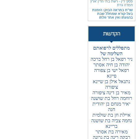
פסקי דין - רשת בתי הדין 'ארץ
חמדה גזית
שו"ת במראה הבזק: הזמנת
בעל-קורא שמחלל שבת
בהגעתו ואין אחר זולתו
מתפללים לרפואתם
השלימה של
ניר רפאל בן רחל ברכה
יהודה בן חיה אסתר
רפאל ישי בן צפורה
פייגא
נתנאל אילן בן שיינא
ציפורה
מאיר בן דינה ציפורה
רוחמה רחל בת שושנה
יאיר מנחם בן יהודית
חנה
איילת חן בת שולמית
נחמה צביה בת שושנה
בריינא
מאירה בת אסתר
רבקה רינה בת גרונה