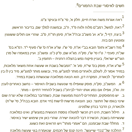
8
חשים לאיסורי שבת החמורים
.
_____________________________________________________
1
ראה אגרות משה אורח חיים, חלק א', סי' צ"ח ובעיקר צ"ט.
2
ראה, למשל, רמב"ם מלוה ולווה פ"ד, ה"ב, ובמשנה למלך שם, בדיבור הראשון.
3
ביצה, דף ל', ע"א. וע' משנ"ב ובה"ל או"ח, סימן תר"ח, ס"ב. שהרי אנו תולים ששוגגין
ומוטעין הם בזה.
4
מח' רשב"א ותוס' הובא בב"י או"ח, סי' ש"ו. שו"ע או"ח ס' ש"ו סעיף י"ד. רמ"א בס'
שכ"ח, סעיף י'. ט"ז סי' ש"ו, סק"ה. מג"א שם, ס"ק כ"ט. ומשנ"ב. ועיין במאמרו של מרן
הגר"ש ישראלי, בעניין פיקוח נפש בהצלה רוחנית – תחומין ב'.
5
שו"ע או"ח, פוסק בס' שי"ח, סע' א': "המבשל בשבת או שעשה אחת משאר מלאכות,
במזיד אסור לו, לעולם, ולאחרים מותר למוצ"ש, מיד, ובשוגג מותר למוצ"ש, מיד בין לו בין
לאחרים". לכאורה, המקרה דנן, הוא הנאה ממלאכה שנעשתה בשבת במזיד.
6
א.
המשנ"ב, סק"ה, פוסק שאפילו מי שנעשה בשבילו האיסור
–
נחשב כאחרים לענין
זה. וא"כ, אפילו אם נסע אותו יהודי לביהכ"נ בשביל להחזיר דתיים
–
מותר.
ב.
יש מהפוסקים, המתירים ליהנות ממעשה שבת, כשמדובר במלאכה שלא יצרה שום
שינוי בגופו של התוצר. כגון: הוצאה מרשות לרשות (חיי אדם. הובא בבה"ל, סי' שי"ח)
ולכאורה, כן הדבר בנדון שלפנינו.
ג.
חילול השבת, הינו רק הכשר לפעולה נוספת הנעשית במוצש"ק. ואינו כמלאכה
שעשייתה בשבת, הכשירה דבר להנאה ישירה. שהרי כאן אין שימוש ישיר באיסור.
ד.
מחללי שבת שבזמננו, הם "אומרי מותר" ויש הרואים זאת כשוגג.
7
ההלכה של "בכדי שייעשו", הינה קנס של חכמים. שנאמרה בגוי שעשה מלאכה