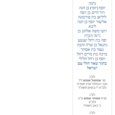
נתנה
יוסף (יוסי) בן חנה
דוד חיים בן רסה
ליליאן בת פורטונה
אליעזר יוסף בן חנה
ליבא
רועי משה אלחנן בן
ג'ינה דֶברָה
יפה בת רחל יענטע
נתנאל בן שרה זהבה
נעמי בת אסתר
ברכה בת מרים רחל
יוסף בן רחל חלילי
בתוך שאר חולי עם
ישראל
לע"נ
מר
שמואל שמש
ז"ל
חבר הנהלת 'ארץ חמדה'
נלב"ע י"ז בסיוון תשע"ד
לע"נ
מרת
אסתר שמש
ע"ה
נלב"ע
כ' באב תשע"ז
לע"נ