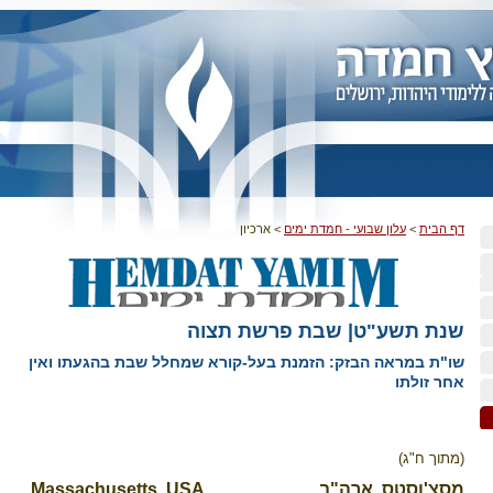
דף הבית
>
עלון שבועי - חמדת ימים
>
ארכיון
שנת תשע"ט| שבת פרשת תצוה
שו"ת במראה הבזק: הזמנת בעל-קורא שמחלל שבת בהגעתו ואין
אחר זולתו
(מתוך ח"ג)
מסצ'וסטס, ארה"ב
Massachusetts, USA