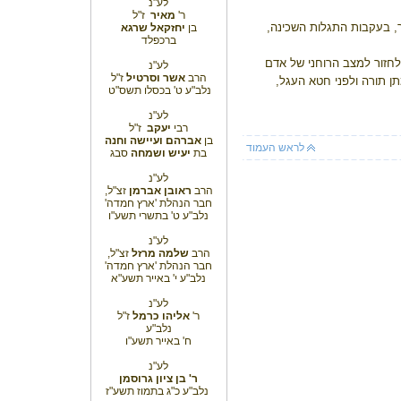
לע"נ
ר'
מאיר
ז"ל
, בעקבות התגלות השכינה,
בן
יחזקאל שרגא
ברכפלד
לחזור למצב הרוחני של אדם
לע"נ
הרב
אשר וסרטיל
ז"ל
ן תורה ולפני חטא העגל,
נלב"ע ט' בכסלו תשס"ט
לע"נ
רבי
יעקב
ז"ל
בן
אברהם
ועיישה וחנה
לראש העמוד
בת
יעיש ושמחה
סבג
לע"נ
הרב
ראובן אברמן
זצ"ל,
חבר הנהלת 'ארץ חמדה'
נלב"ע ט' בתשרי תשע"ו
לע"נ
הרב
שלמה מרזל
זצ"ל,
חבר הנהלת 'ארץ חמדה'
נלב"ע י' באייר תשע"א
לע"נ
ר'
אליהו כרמל
ז"ל
נלב"ע
ח' באייר תשע"ו
לע"נ
ר' בן ציון גרוסמן
נלב"ע כ"ג בתמוז תשע"ז