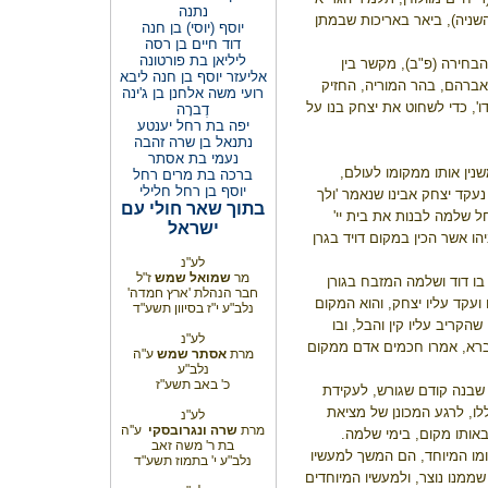
נתנה
שניה), ביאר באריכות שבמתן
יוסף (יוסי) בן חנה
דוד חיים בן רסה
ליליאן בת פורטונה
בחירה (פ"ב), מקשר בין
אליעזר יוסף בן חנה ליבא
ו אברהם, בהר המוריה, החזיק
רועי משה אלחנן בן ג'ינה
', כדי לשחוט את יצחק בנו על
דֶברָה
יפה בת רחל יענטע
נתנאל בן שרה זהבה
נעמי בת אסתר
שנין אותו ממקומו לעולם,
ברכה בת מרים רחל
יוסף בן רחל חלילי
עקד יצחק אבינו שנאמר 'ולך
בתוך שאר חולי עם
חל שלמה לבנות את בית יי'
ישראל
ו אשר הכין במקום דויד בגרן
לע"נ
מר
שמואל שמש
ז"ל
ו דוד ושלמה המזבח בגורן
חבר הנהלת 'ארץ חמדה'
עקד עליו יצחק, והוא המקום
נלב"ע י"ז בסיוון תשע"ד
הקריב עליו קין והבל, ובו
לע"נ
ברא, אמרו חכמים אדם ממקום
מרת
אסתר שמש
ע"ה
נלב"ע
כ' באב תשע"ז
 שבנה קודם שגורש, לעקידת
ו, לרגע המכונן של מציאת
לע"נ
מרת
שרה ונגרובסקי
ע''ה
באותו מקום, בימי שלמה.
בת ר' משה זאב
מו המיוחד, הם המשך למעשיו
נלב"ע י' בתמוז תשע"ד
ממנו נוצר, ולמעשיו המיוחדים