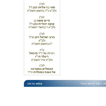
לע"נ
סוזי
בת
עליזה כהן
ז"ל
נלב"ע כ"ד בחשוון תשע"ח
לע"נ
חיים משה
בן
קוקה יהודית
כהן
ז"ל
נלב"ע ז' בתשרי תשע"ה
לע"נ
הרב ישראל רוזן
זצ"ל
נלב"ע
י"ג בחשוון תשע"ח
ע"ה
רעייתו של ד"ר
מיכאל
ריגלר הי"ו
נלב"ע אייר תשע"ח
לע"נ
הנופלים במערכה
על הגנת המולדת
הי"ד
ות
. |
תנאי שימוש באתר
.
entry
site by
.