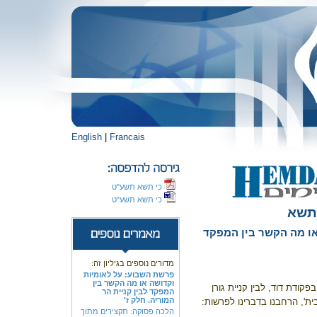
English
|
Francais
כי תשא תשע"ט
כי תשא תשע"ט
תשא
או מה הקשר בין המפקד
מדורים נוספים בגיליון זה:
פרשת השבוע: על לאומיות
וקדושה או מה הקשר בין
ודת דוד, לבין קניית גורן
המפקד לבין קניית הר
המוריה. חלק ז'
ית', הרחבנו בדברינו לפרשות:
הלכה פסוקה: תקצירים מתוך