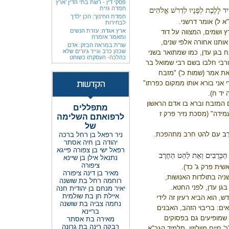
פסקי דין - רשת בתי הדין 'ארץ
חמדה גזית
וִיד לָלֶכֶת לְפָנָיו לִדְרֹשׁ אֱלֹהִים
חמדת החינוך: הכן ילדך
"א ל) אומר דרשני.
לבחירות
ארץ אגדה: עזרת הנשים
 ושמים, המצווה על דוד
ומאמר אזמרה
ותנו אחורה אלפי שנים,
שו"ת במראה הבזק: אדם
שכהן כרב וגייר גיורים שלא
 בגן עדן, כמו שמתואר בשני
כהלכה- העסקתו כשוחט
רבי חלבו בשם רבי שמואל בר
ת אמר (שמות כ') "מזבח
 אני בורא אותו ממקום כפרתו"
יד ח).
ם המזבח וברא בו אדם הראשון
מתפללים
מידה" (מסכת נזיר פרק ז
לרפואתם השלימה
של
ֻב
עם להט חרב מתהפכת.
ניר רפאל בן רחל ברכה
יהודה בן חיה אסתר
רפאל ישי בן צפורה פייגא
ֶת הַכְּרֻבִים וְאֵת לַהַט הַחֶרֶב
נתנאל אילן בן שיינא
ציפורה
שית פרק ג' כד).
מאיר בן דינה ציפורה
ניה בתולדות האנושות,
רוחמה רחל בת שושנה
גן עדן, לפני החטא.
יאיר מנחם בן יהודית חנה
איילת חן בת שולמית
 הוא הביא רעיון זה לידי
נחמה צביה בת שושנה
אים: בריבוי הזהב, האבנים
בריינא
ם שמופיעים גם בפסוקים
מאירה בת אסתר
רבקה רינה בת גרונה
' חיים מוולוזין, תלמיד הגר"א