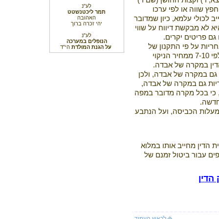
צא, ד) וקצות החושן (שם ד)
לע"נ
ץ שווה או לפי ערכו
תמר ליכטנשטט
האהובה
 לכולי עלמא, כיון שמדובר
יהי זכרה ברוך
 לא מבקשת דיווח על שווי
לע"נ
גם פריטים יקרים.
הנופלים במערכה
ריות על פי התקנון של
על הגנת המולדת
הי"ד
המכבסה. התקנון מגביל את האחריות לפי 7-10 ממחיר הניקוי
דין במקרה של אבדה.
גם במקרה של אבדה, ולכן
יות גם במקרה של אבדה,
, כי בכל מקרה מדובר במפה
חדשה.
מעלות הכביסה, ועל הנתבע
ת הדין מחייב אותו במלוא
2 ₪, ובסך 1,000 ₪ נוספים עבור ביטול זמנם של
הדי
ן
לראש העמוד