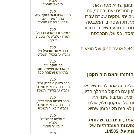
נלב"ע
כ' באב תשע"ז
 בזמן שהיא מסרה את
ן המוכיח זאת. בנוסף, גם
לע"נ
מרת
שרה ונגרובסקי
ע''ה
שים ימי עסקים שטרם עברו
בת ר' משה זאב
ו את חג הפסח בו המכבסה
נלב"ע י' בתמוז תשע"ד
פסח. הנתבע השיב כי למרות
לע"נ
פסח, בפועל, המכבסה
ר'
מאיר וגב' שרה
ברכפלד
(שרה - נלב"ע ט"ז בטבת
תש"ף)
לע"נ
על הנתבע לשלם לתובעת 2,440 ₪ על הנזק ועל הוצאות
הרב
אשר וסרטיל
ז"ל
נלב"ע ט' בכסלו תשס"ט
לע"נ
רבי
יעקב
ז"ל
בן
אברהם
ועיישה וחנה
בת
יעיש ושמחה
סבג
וחזרו והאם היה תקנון
לע"נ
הרב
ראובן אברמן
זצ"ל,
ליח וזה אמר לו שהשיב את
חבר הנהלת 'ארץ חמדה'
נלב"ע ט' בתשרי תשע"ו
ון עם רמקול במהלך הדיון,
 זאת, הנתבע שינה את
לע"נ
הרב
שלמה מרזל
זצ"ל,
ום של התקנון תלוי, אולם
חבר הנהלת 'ארץ חמדה'
לא היה תלוי בזמן שהיא
נלב"ע י' באייר תשע"א
לע"נ
ר'
אליהו כרמל
ז"ל
מת, ודינו כמי שהוחזק
נלב"ע
טענות העובדתיות של
ח' באייר תשע"ו
 1450$.
לע"נ