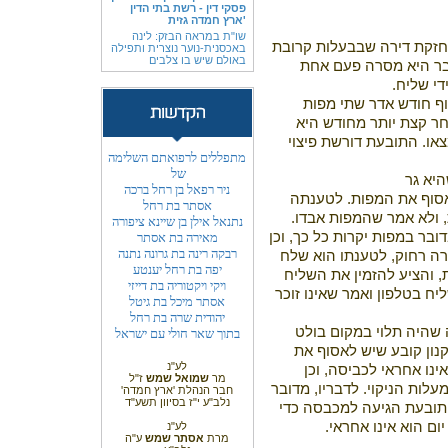
פסקי דין - רשת בתי הדין
'ארץ חמדה גזית
שו"ת במראה הבזק: לינה
קת דירה שבבעלות קרובת
באכסנית-נוער נוצרית ותפילה
באולם שיש בו צלבים
בר היא מסרה פעם אחת
י שליח.
 חודש אדר שתי מפות
 קצת יותר מחודש היא
או. התובעת דורשת פיצוי
מתפללים לרפואתם השלימה
של
יא גר
ניר רפאל בן רחל ברכה
לאסוף את המפות. לטענתה
אסתר בת רחל
ולא אמר שהמפות אבדו.
נתנאל אילן בן שיינא ציפורה
ר במפות יקרות כל כך, וכן
מאירה בת אסתר
רבקה רינה בת גרונה נתנה
ה רחוק, לטענתו הוא שלח
יפה בת רחל יענטע
 והציע להזמין את השליח
ויקי ויקטוריה בת דייזי
ח בטלפון ואמר שאינו זוכר
אסתר מיכל בת גיטל
יהודית שרה בת רחל
 שהיה תלוי במקום בולט
בתוך שאר חולי עם ישראל
ון קובע שיש לאסוף את
לע"נ
הנתבע אינו אחראי לכביסה, וכן
מר
שמואל שמש
ז"ל
אחריות של המכבסה היא עד פי 10 מעלות הניקוי. לדבריו, מדובר
חבר הנהלת 'ארץ חמדה'
נלב"ע י"ז בסיוון תשע"ד
התובעת הגיעה למכבסה כדי
ם הוא אינו אחראי.
לע"נ
מרת
אסתר שמש
ע"ה