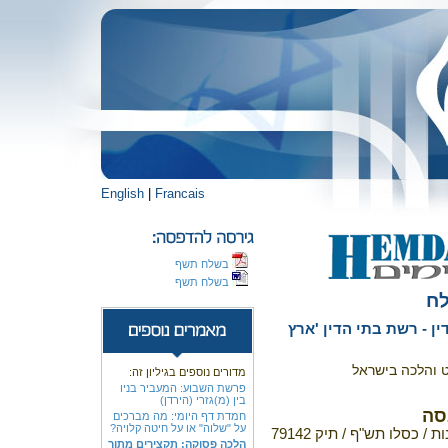
English
|
Francais
בשלח תשף
בשלח תשף
לח
ן - רשת בתי הדין 'ארץ
ט והלכה בישראל
מדורים נוספים בגיליון זה:
פרשת השבוע: המעביר בניו
בין (מ)גזרי (הירדן)
סה
חמדת דף היומי: מה מברכים
על "שלוה" או על חיטה קלויה?
 כסלו תש"ף / תיק 79142
הלכה פסוקה: תקצירים מתוך