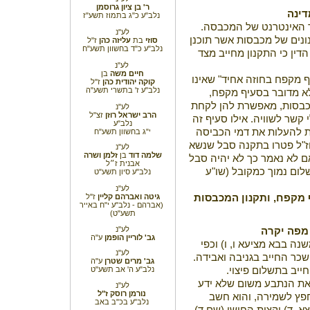
ר' בן ציון גרוסמן
דינה
נלב"ע כ"ג בתמוז תשע"ז
 האינטרנט של המכבסה.
לע"נ
נונים של מכבסות אשר תוכנן
סוזי
בת
עליזה כהן
ז"ל
נלב"ע כ"ד בחשוון תשע"ח
דין כי התקנון מחייב מצד
לע"נ
חיים משה
בן
 מקפח בחוזה אחיד" שאינו
קוקה יהודית
כהן
ז"ל
נלב"ע ז' בתשרי תשע"ה
לא מדובר בסעיף מקפח,
כבסות, מאפשרת להן לקחת
לע"נ
הרב ישראל רוזן
זצ"ל
קשר לשוויה. אילו סעיף זה
נלב"ע
ת להעלות את דמי הכביסה
י"ג בחשוון תשע"ח
חז"ל פטרו בתקנה סבל שנשא
לע"נ
שלמה דוד
בן
זלמן ושרה
ם לא נאמר כך לא יהיה סבל
אבנית ז״ל
ום נמוך כמקובל (שו"ע
נלב"ע סיון תשע"ט
לע"נ
ף מקפח, ותקנון המכבסות
גיטה ואברהם קליין
ז"ל
(אברהם -
נלב"ע י"ח באייר
תשע"ט)
לע"נ
מפה יקרה
גב' לוריין הופמן
ע"ה
נה בבא מציעא ו, ו) וכפי
לע"נ
שכר החייב בגניבה ואבידה.
גב' מרים שטרן
ע"ה
ייב בתשלום פיצוי.
נלב"ע ה' אב תשע"ט
 את הנתבע משום שלא ידע
לע"נ
נורמן רוסק ז"ל
פץ לשמירה, והוא חשב
נלב"ע בכ"ב באב