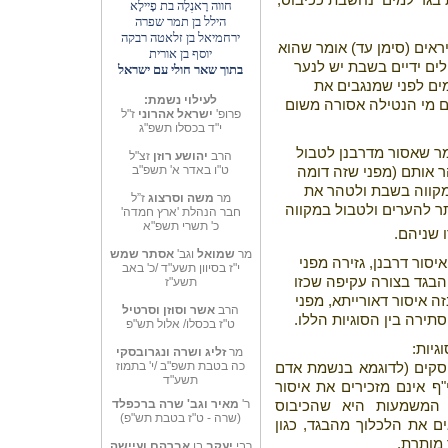
בגד למים
נחשבת ככיבוס,
חווה רָאנְלָה בת פָיילָא
הילל בן תמר שפרה
ירחמיאל בן זלאטה
רבקה
ראים (סימן עד) אומר שהוא
יוסף בן אורית
לים ידיים בשבת יש לנער
בתוך שאר חולי עם ישראל
ים לפני שמנגבים את
לעילוי נשמת:
 מי הנטילה אסורה משום
פרופ'
ישראל אהרוני
ז"ל
י"ד בכסלו תשפ"ג
מר שאסור מדרבנן לטבול
הרב
יהושע רוזן
זצ"ל
ט"ו באדר א' תשפ"ב
 אותם (מפני שזה דומה
מקווה בשבת ולטהר את
מר
משה וסרצוג
ז”ל
תר להערים ולטבול במקווה
חבר הנהלת 'ארץ חמדה'
כ' תשרי תשפ"א
 שניהם.
מר
שמואל
וגב'
אסתר שמש
סור דרבנן, גזירה מפני
י"ז בסיוון תשע"ד /כ' באב
הבגד בצורה עקיפה שכזו
תשע"ז
ה איסור דאורייתא, מפני
הרב
אשר וסוזן וסרטיל
ירה בין הסוגיות הללו.
ט"ז בכסלו/ אלול תש"פ
גיות:
מר
זליג ושרה ונגרובסקי
כה בטבת תשפ"ב /י' בתמוז
סקים (לדוגמא בנשמת אדם
תשע"ד
ף אינם מזכירים את איסור
ר'
מאיר וגב' שרה
ברכפלד
 המשמעות היא שהכיבוס
(שרה - ט"ז בטבת תש"פ)
ים את הלכלוך מהבגד, כגון
 מותרת.
רבי
יעקב
בן
אברהם
ועיישה