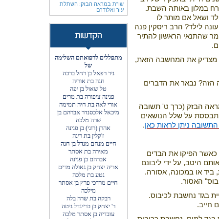
שו"ת במראה הבזק: השתלת
רח במלון באותה השבת.
עור ואלודרם
לד ושאל אם מותר לו
ונה לילד? הרב ריסקין פנה
אומר שהתנאי הראשון להתיר
ם.
מתפללים לרפואתם השלימה
ו מצדיק את המחשבה הזאת,
של
ניר רפאל בן רחל ברכה
חנה בת אוריה
ה הזה? נבאר את הדברים
טל שאול בן יפה
פנינה ציפורה בת מרים
אורי לאה בת חיה תמימה
מראה הבזק (כרך ט' תשובה
מיכאל אלכסנדר אברהם בן
מתבססת על שלל הנושאים
שרה מלכה
התשובה ניתן לראות כאן
.
אהרן (רוני) בן פנינה
ז'קלין בת רינה
חיים מנחם מנדל בן חנה
מאירה בת אסתר
כאשר הפיקו את הבדים
אברהם בן פנינה
ותם היטב, על ידי ליבונם
אריה יצחק בן גאולה מרים
 ביד או במכונה, אסורה.
נטע בת מלכה
בוס" האסור.
חיים מרדכי פרץ בן אסתר
מילכה
ת בגד נחשבת לכיבוס.
רבקה בת שרה בלה
 חייב.
ר' יצחק בן בריינדל גיטה
עובדיה בן אסתר מלכה