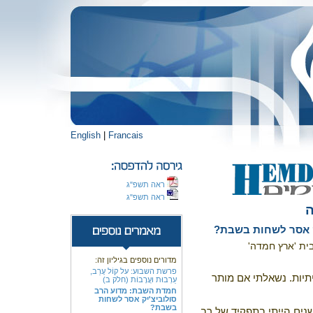
English
|
Francais
ראה תשפ"ג
ראה תשפ"ג
ה
ק אסר לשחות בשבת?
ית 'ארץ חמדה'
מדורים נוספים בגיליון זה:
פרשת השבוע: על קוֹל עָרֵב,
תיות. נשאלתי אם מותר
עַרְבוּת ועֲרָבוֹת (חלק ב)
חמדת השבת: מדוע הרב
סולוביצ'יק אסר לשחות
בשבת?
נים הייתי בתפקיד של רב