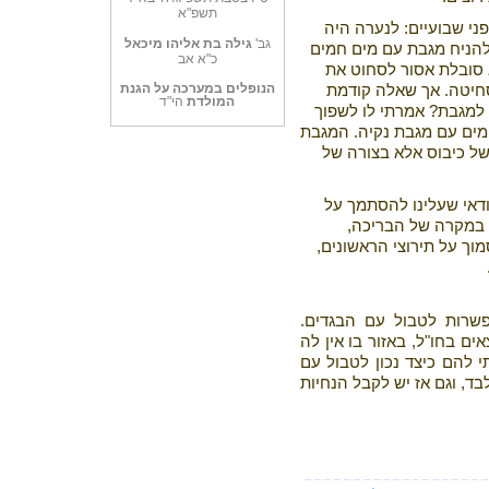
תשפ"א
י שבועיים: לנערה היה
גב'
גילה בת אליהו מיכאל
להניח מגבת עם מים חמים
כ"א אב
 סובלת אסור לסחוט את
הנופלים במערכה על הגנת
סחיטה. אך שאלה קודמת
המולדת
הי"ד
 למגבת? אמרתי לו לשפוך
מים עם מגבת נקיה. המגבת
של כיבוס אלא בצורה של
דאי שעלינו להסתמך על
ך במקרה של הבריכה,
וך על תירוצי הראשונים,
רות לטבול עם הבגדים.
ם בחו"ל, באזור בו אין לה
 להם כיצד נכון לטבול עם
ד, וגם אז יש לקבל הנחיות