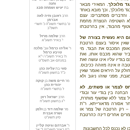
וחנה
ד מלוכלך
. המאירי מבאר
בת
יעיש ושמחה סבג
בגד מלוכלך, וכך מובא באחד
 והדברים מסתברים: עצם
הרב
ראובן וחיה לאה
אברמן
לא השטיפה הנוצרת מחמת
ט' בתשרי תשע"ו/ כ' תשרי
וף מהבגד, אין בהרטבתו
תשפ"ב
הרב
שלמה מרזל
ם היא נעשית בצורה של
י' באייר תשע"א
 שאין איסור בעצם הרטבת
אופן המכבס את הבגד. מי
ר'
אליהו כרמל
וגב'
מלכה
טויבע כרמל
יר שהוא מכבס אותו, ואת
ח' באייר תשע"ו / י"א
 בגדיו עליו אינו עושה זאת
במנחם-אב תשס"ט
טבה זו אינה מזוהה ככיבוס.
סוזי
בת
עליזה כהן
חולק על היראים ואומר שאין
כ"ד בחשוון תשע"ח
בת, מפני שזהו ניגוב ולא
מר
חיים משה
בן
קוקה
יהודית
כהן
חס לצמר או פשתים, לא
ז' בתשרי תשע"ה
הבחנה בין בגדי עור ובגדי
הרב
ישראל רוזן
ל צמר ללא שפשוף מותרת,
י"ג בחשוון תשע"ח
ר אסורה מדאורייתא. ר"ת
ך – רק הרטבה של צמר או
מר
שלמה דוד
בן
זלמן
ושרה אבנית
רים אחרים דינה כהרטבת
סיון תשע"ט
ר'
אברהם וגיטה קליין
ן לא נכנס לכל החשבונות
י"ח באייר תשע"ט/ ד' אב