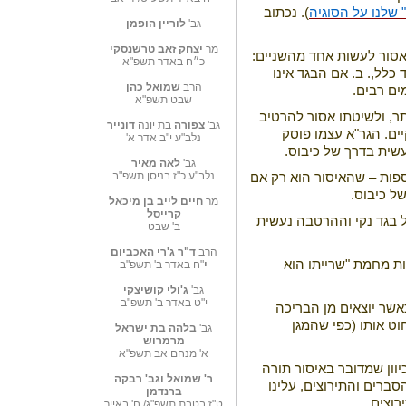
" שלנו על הסוגיה
). נכתוב
גב'
לוריין הופמן
מר
יצחק זאב טרשנסקי
אסור לעשות אחד מהשניים:
כ״ח באדר תשפ"א
כלל,. ב. אם הבגד אינו
הרב
שמואל כהן
ים רבים.
שבט תשפ"א
ר, ולשיטתו אסור להרטיב
גב'
צפורה
בת יונה
דונייר
ים. הגר"א עצמו פוסק
נלב"ע י"ב אדר א'
עשית בדרך של כיבוס.
גב'
לאה מאיר
נלב"ע כ"ז בניסן תשפ"ב
פות – שהאיסור הוא רק אם
ל כיבוס.
מר
חיים לייב בן מיכאל
קרייסל
 בגד נקי וההרטבה נעשית
ב' שבט
הרב
ד"ר ג'רי האכביום
ות מחמת "שרייתו הוא
י
"ח באדר ב' תשפ"ב
גב'
ג'ולי קושיצקי
י"ט באדר ב' תשפ"ב
אשר יוצאים מן הבריכה
וט אותו (כפי שהמגן
גב'
בלהה בת ישראל
מרמרוש
א' מנחם אב תשפ"א
וון שמדובר באיסור תורה
ר' שמואל וגב' רבקה
ברים והתירוצים, עלינו
ברנדמן
וצים.
ט"ז בטבת תשפ"ג/ ח' באייר