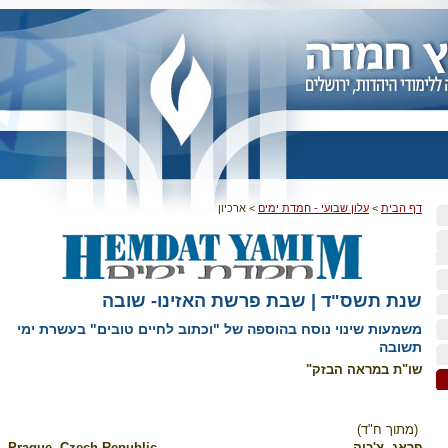
דף הבית
>
עלון שבועי - חמדת ימים
>
ארכיון
שנת תשס"ד | שבת פרשת האזינו- שובה
משמעות שינוי נוסח בהוספה של "וכתוב לחיים טובים" בעשרת ימי
תשובה
שו"ת במראה הבזק"
(מתוך ח"ד)
פראג, צ'כיה
Prague, Czech Republic