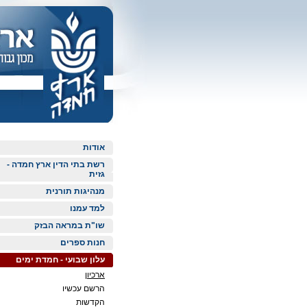
אודות
רשת בתי הדין ארץ חמדה -
גזית
מנהיגות תורנית
למד עמנו
שו"ת במראה הבזק
חנות ספרים
עלון שבועי - חמדת ימים
ארכיון
הרשם עכשיו
הקדשות