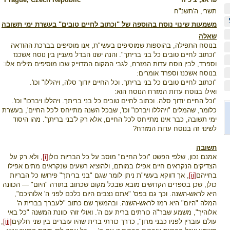
תשרי, ה'תשנ"ח
משמעות שינוי נוסח בהוספה של "וכתוב לחיים טובים" בעשרת ימי תשובה
שאלה
בנוסח התפילה, בהוספות שמוסיפים בעשי"ת, אנו מוסיפים בברכת ההודאה
"וכתוב לחיים טובים כל בני בריתך". והנה ישנו הבדל מעניין בין נוסח אשכנז
וספרד, לבין נוסח עדות המזרח, לגבי המקום המדוייק שבו מוסיפים מילים אלו:
בנוסח אשכנז וספרד אומרים:
"וכתוב לחיים טובים כל בני בריתך. וכל החיים יודוך סלה, ויהללו" וכו'.
ואילו בנוסח עדות המזרח הנוסח הוא:
"וכל החיים יודוך סלה. וכתוב לחיים טובים כל בני בריתך. ויהללו ויברכו" וכו'.
כלומר, שהמלים "ויהללו ויברכו" וכו', שבכל השנה מתייחס ל'כל החיים', בעשרת
ימי תשובה, כבר אינו מתייחס לכל החיים, אלא רק ל'בני בריתך'. מהו היסוד
לשינוי זה בנוסח עדות המזרח?
תשובה
אמנם נכון, שלפי הפשט "וכל החיים" מוסב על כל הבריות כולן
[i]
, ולא רק על
הצדיקים הנקראים חיים אפילו במותם, ולהוציא רשעים שנקראים מתים אפילו
בחייהם
[ii]
, אך דווקא בעשי"ת ניתן לומר שגם "בני בריתך" פירושו כל הבריות
כולן, שכן בספרים הקדושים מובא שבכל מקום שכתוב בתורה "היום" — הכוונה
היא לראש-השנה. וכך גם בפס' "אתם נצבים היום כלכם לפני ה' אלוהיכם",
המלה "היום" היא רמז לראש-השנה. ובהמשך שם כתוב "לעברך בברית ה'
אלוהיך", משמע שבר"ה כורתים ברית עם ה'. ואולי זוהי כוונת המשנה "כל באי
עולם עוברין לפניו כבני מרון", כדרך כורתי ברית שהיו עוברים בין שני חלקים
[iii]
,