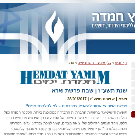
דף הבית
>
עלון שבועי - חמדת ימים
>
ארכיון
שנת תשע"ז | שבת פרשת וארא
וארא | א שבט תשע"ז | 28/01/2017
פרשת השבוע: אסור להאכיל צפרדעים – לא להלבנת פנים!!!
תופעת ה"שיימינג" ברשתות החברתיות התבררה כמסוכנת ביותר. הסכנה חמורה כפל
כפליים כשמדובר בילדים ובני נוער. נתייחס אל התופעה דרך הפרשה וגם נציע פתרון
חלקי. אחד הנסים הגדולים של יציאת מצרים, קשור למכת צפרדע, על פי המדרש.
הכתוב מלמדנו: "וְשָׁרַץ הַיְאֹר צְפַרְדְּעִים וְעָלוּ וּבָאוּ בְּבֵיתֶךָ וּבַחֲדַר מִשְׁכָּבְךָ וְעַל מִטָּתֶךָ
וּבְבֵית עֲבָדֶיךָ וּבְעַמֶּךָ וּבְתַנּוּרֶיךָ וּבְמִשְׁאֲרוֹתֶיךָ" (שמות ז' כח). חז"ל דרשו: "אימתי משארת