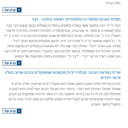
הלל הגדול.
קרא עוד
חמדת האינציקלופדיה התלמודית: רפואה והלכה - דבר
הִנֵּ֨ה יַד־ה' הוֹיָ֗ה בְּמִקְנְךָ֙ אֲשֶׁ֣ר בַּשָּׂדֶ֔ה בַּסּוּסִ֤ים בַּֽחֲמֹרִים֙ בַּגְּמַלִּ֔ים בַּבָּקָ֖ר וּבַצֹּ֑אן דֶּ֖בֶר כָּבֵ֥ד
מְאֹֽד [שמות ט ג] מתוך: א. שטינברג, אנציקלופדיה הלכתית רפואית, מהדורה חדשה
תשס"ו, כרך ד, ערך מחלות, טורים 404-412 פרשנות המקרא מדרש רבה, רות ב כ: 'יד
ה' - כל מקום שנאמר בו יד ה' מכת דבר היא. תרגום אונקלוס ותרגום יונתן: 'דבר' -
מותא. אבן עזרא: 'דבר' - ומילת דבר שם כלל, לא מצאנוהו בפעלים רק במקום אחת
'ותדבר את כל זרע הממלכה', ובספר מלכים כתוב 'ותאבד', והפירוש רחוק רק לא ידענו
טוב ממנו. רש"ר הירש: 'דבר' - "דבר ה'", המתקיים במותו הפתאומי של הנפגע.
קרא עוד
שו"ת במראה הבזק: קבלת ריבית מכספים שמופקדים בבנק שרוב בעליו
אינם יהודים
אדם בקהילתי פתח חשבון חסכון שעליו הוא מקבל ריבית חודשית. אח"כ נודע לו
שאחד מבעלי המניות הוא יהודי. היהודי הזה מבעלי הבנק נשוי לגויה והוא לצערנו
מתבולל ולכן אין לו כל ענין בהיתר עיסקא. מה דין כספי הריבית שנתקבלו מן הבנק,
קשה להניח שהבעלים יסכים לקבל חזרה כספים מלקוח וכן קשה לברר כמה בדיוק
נתקבל במשך השנים.
קרא עוד