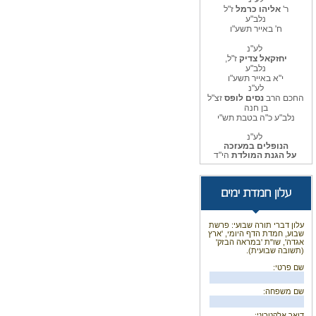
ר'
אליהו כרמל
ז"ל
נלב"ע
ח' באייר תשע"ו
לע"נ
יחזקאל צדיק
ז"ל,
נלב"ע
י"א באייר תשע"ו
לע"נ
החכם הרב
נסים לופס
זצ"ל
בן חנה
נלב"ע כ"ה בטבת תש"י
לע"נ
הנופלים במעrכה
על הגנת המולדת
הי"ד
עלון דברי תורה שבועי: פרשת
שבוע, חמדת הדף היומי, 'ארץ
אגדה', שו"ת 'במראה הבזק'
(תשובה שבועית).
שם פרטי:
שם משפחה:
דואר אלקטרוני: