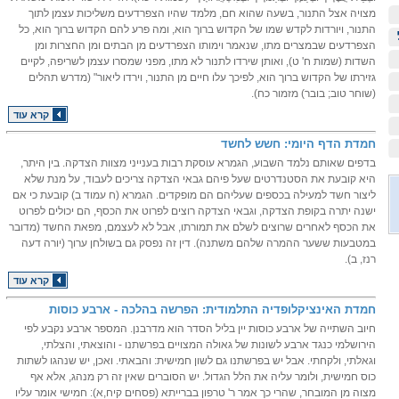
מצויה אצל התנור, בשעה שהוא חם, מלמד שהיו הצפרדעים משליכות עצמן לתוך
התנור, ויורדות לקדש שמו של הקדוש ברוך הוא, ומה פרע להם הקדוש ברוך הוא, כל
הצפרדעים שבמצרים מתו, שנאמר וימותו הצפרדעים מן הבתים ומן החצרות ומן
השדות (שמות ח' ט), ואותן שירדו לתנור לא מתו, מפני שמסרו עצמן לשריפה, לקיים
גזירתו של הקדוש ברוך הוא, לפיכך עלו חיים מן התנור, וירדו ליאור" (מדרש תהלים
(שוחר טוב; בובר) מזמור כח).
קרא עוד
חמדת הדף היומי: חשש לחשד
בדפים שאותם נלמד השבוע, הגמרא עוסקת רבות בענייני מצוות הצדקה. בין היתר,
היא קובעת את הסטנדרטים שעל פיהם גבאי הצדקה צריכים לעבוד, על מנת שלא
ליצור חשד למעילה בכספים שעליהם הם מופקדים. הגמרא (ח עמוד ב) קובעת כי אם
ישנה יתרה בקופת הצדקה, וגבאי הצדקה רוצים לפרוט את הכסף, הם יכולים לפרוט
את הכסף לאחרים שרוצים לשלם את תמורתו, אבל לא לעצמם, מפאת החשד (מדובר
במטבעות ששער ההמרה שלהם משתנה). דין זה נפסק גם בשולחן ערוך (יורה דעה
רנז, ב).
קרא עוד
חמדת האינציקלופדיה התלמודית: הפרשה בהלכה - ארבע כוסות
חיוב השתייה של ארבע כוסות יין בליל הסדר הוא מדרבנן. המספר ארבע נקבע לפי
הירושלמי כנגד ארבע לשונות של גאולה המצויים בפרשתנו - והוצאתי, והצלתי,
וגאלתי, ולקחתי. אבל יש בפרשתנו גם לשון חמישית: והבאתי. ואכן, יש שנהגו לשתות
כוס חמישית, ולומר עליה את הלל הגדול. יש הסוברים שאין זה רק מנהג, אלא אף
מצוה מן המובחר, שהרי כך אמר ר' טרפון בברייתא (פסחים קיח,א): חמישי אומר עליו