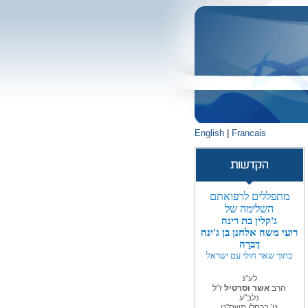
English
|
Francais
מתפללים לרפואתם
השלימה של
ג'קלין בת רינה
רועי משה אלחנן בן ג'ינה
דֶברָה
בתוך שאר חולי עם ישראל
לע"נ
הרב
אשר וסרטיל
ז"ל
נלב"ע
ט' בכסלו תשס"ט