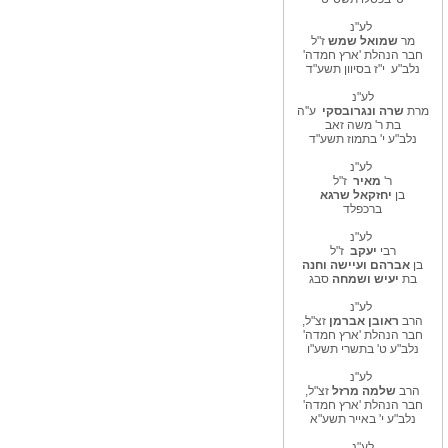
לע"נ
מר
שמואל שמש
ז"ל
חבר הנהלת 'ארץ חמדה'
נלב"ע
י"ז בסיוון תשע"ד
לע"נ
מרת
שרה ונגרובסקי
ע''ה
בת ר' משה זאב
נלב"ע י' בתמוז תשע"ד
לע"נ
ר'
מאיר
ז"ל
בן
יחזקאל שרגא
ברכפלד
לע"נ
רבי
יעקב
ז"ל
בן
אברהם
ועיישה וחנה
בת
יעיש ושמחה
סבג
לע"נ
הרב
ראובן אברמן
זצ"ל,
חבר הנהלת 'ארץ חמדה'
נלב"ע ט' בתשרי תשע"ו
לע"נ
הרב
שלמה מרזל
זצ"ל,
חבר הנהלת 'ארץ חמדה'
נלב"ע י' באייר תשע"א
לע"נ