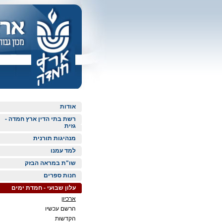
אודות
רשת בתי הדין ארץ חמדה -
גזית
מנהיגות תורנית
למד עמנו
שו"ת במראה הבזק
חנות ספרים
עלון שבועי - חמדת ימים
ארכיון
הרשם עכשיו
הקדשות