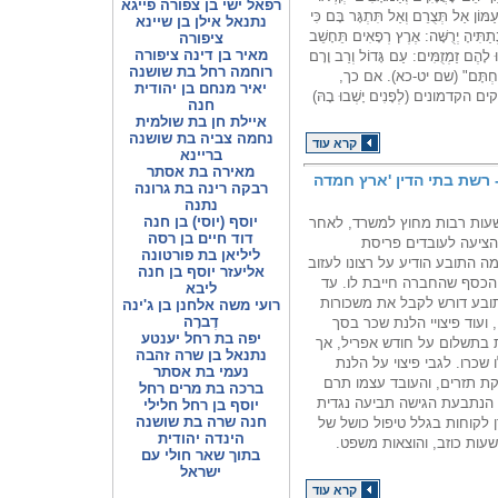
רפאל ישי בן צפורה פייגא
ֹן אַל תְּצֻרֵם וְאַל תִּתְגָּר בָּם כִּי
נתנאל אילן בן שיינא
נְתַתִּיהָ יְרֻשָּׁה: אֶרֶץ רְפָאִים תֵּחָשֵׁב
ציפורה
מאיר בן דינה ציפורה
ּ לָהֶם זַמְזֻמִּים: עַם גָּדוֹל וְרַב וָרָם
רוחמה רחל בת שושנה
ֵּשְׁבוּ תַחְתָּם" (שם יט-כא). אם כך,
יאיר מנחם בן יהודית
דמונים (לְפָנִים יָשְׁבוּ בָהּ)
חנה
איילת חן בת שולמית
נחמה צביה בת שושנה
קרא עוד
בריינא
מאירה בת אסתר
 רשת בתי הדין 'ארץ חמדה
רבקה רינה בת גרונה
נתנה
יוסף (יוסי) בן חנה
עות רבות מחוץ למשרד, לאחר
דוד חיים בן רסה
הציעה לעובדים פריסת
ליליאן בת פורטונה
 התובע הודיע על רצונו לעזוב
אליעזר יוסף בן חנה
הכסף שהחברה חייבת לו. עד
ליבא
התובע דורש לקבל את משכורות
רועי משה אלחנן בן ג'ינה
דֶברָה
מים נוספים, ועוד פיצויי הלנת שכר בסך
יפה בת רחל יענטע
בת בתשלום על חודש אפריל, אך
נתנאל בן שרה זהבה
שכרו. לגבי פיצוי על הלנת
נעמי בת אסתר
ת תזרים, והעובד עצמו תרם
ברכה בת מרים רחל
נתבעת הגישה תביעה נגדית
יוסף בן רחל חלילי
חנה שרה בת שושנה
 זאת בגין אובדן לקוחות בגלל טיפול כושל של
הינדה יהודית
עות כוזב, והוצאות משפט.
בתוך שאר חולי עם
ישראל
קרא עוד