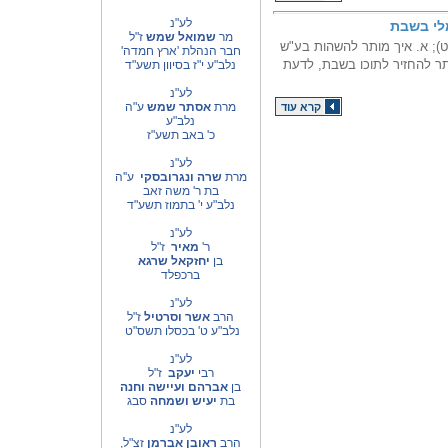
לע"נ
לי בשבת
מר
שמואל שמש
ז"ל
טט); א. איך מותר להשהות בע"ש
חבר הנהלת 'ארץ חמדה'
ר להחזיר לתוכו בשבת, לדעת
נלב"ע י"ז בסיוון תשע"ד
לע"נ
מרת
אסתר שמש
ע"ה
קרא עוד
נלב"ע
כ' באב תשע"ז
לע"נ
מרת
שרה ונגרובסקי
ע''ה
בת ר' משה זאב
נלב"ע י' בתמוז תשע"ד
לע"נ
ר'
מאיר
ז"ל
בן
יחזקאל שרגא
ברכפלד
לע"נ
הרב
אשר וסרטיל
ז"ל
נלב"ע ט' בכסלו תשס"ט
לע"נ
רבי
יעקב
ז"ל
בן
אברהם
ועיישה וחנה
בת
יעיש ושמחה
סבג
לע"נ
הרב
ראובן אברמן
זצ"ל,