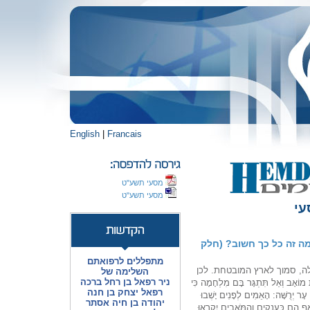
English
|
Francais
מסעי תשע"ט
מסעי תשע"ט
עי
 למה זה כל כך חשוב? (חלק
מתפללים לרפואתם
לה, סמוך לארץ המובטחת. לכן
השלימה של
ניר רפאל בן רחל ברכה
וֹאָב וְאַל תִּתְגָּר בָּם מִלְחָמָה כִּי
רפאל יצחק בן חנה
 עָר יְרֻשָּׁה: הָאֵמִים לְפָנִים יָשְׁבוּ
יהודה בן חיה אסתר
ַף הֵם כָּעֲנָקִים וְהַמֹּאָבִים יִקְרְאוּ