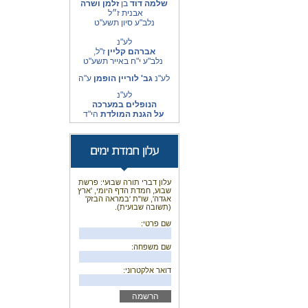
שלמה דוד
בן
זלמן ושרה
אבנית ז״ל
נלב"ע סיון תשע"ט
לע"נ
אברהם קליין
ז"ל,
נלב"ע י"ח באייר תשע"ט
לע"נ
גב' לוריין הופמן
ע"ה
לע"נ
הנופלים במערכה
על הגנת המולדת
הי"ד
עלון דברי תורה שבועי: פרשת
שבוע, חמדת הדף היומי, 'ארץ
אגדה', שו"ת 'במראה הבזק'
(תשובה שבועית).
שם פרטי:
שם משפחה:
דואר אלקטרוני: