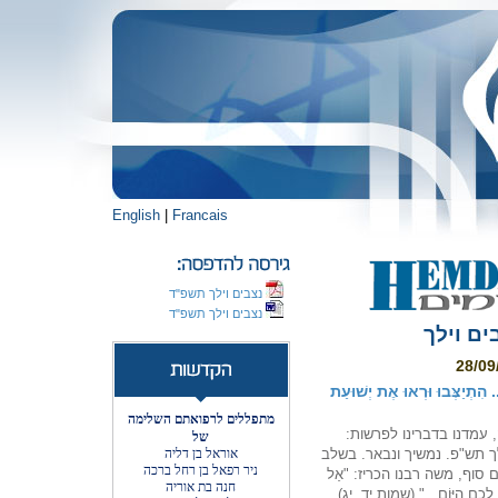
English
|
Francais
נצבים וילך תשפ"ד
נצבים וילך תשפ"ד
ם וילך
תְיַצְּבוּ וּרְאוּ אֶת יְשׁוּעַת
מתפללים לרפואתם השלימה
, עמדנו בדברינו לפרשות:
של
ילך תש"פ. נמשיך ונבאר. בשלב
אוראל בן דליה
ניר רפאל בן רחל ברכה
 סוף, משה רבנו הכריז: "אַל
חנה בת אוריה
ֲשֶׂה לָכֶם הַיּוֹם..." (שמות יד, יג).