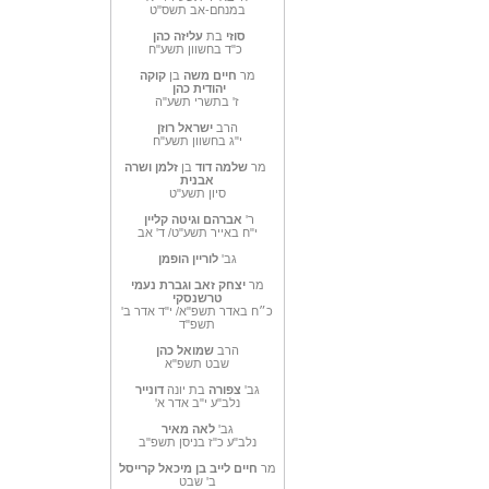
במנחם-אב תשס"ט
סוזי
בת
עליזה כהן
כ"ד בחשוון תשע"ח
מר
חיים משה
בן
קוקה
יהודית
כהן
ז' בתשרי תשע"ה
הרב
ישראל רוזן
י"ג בחשוון תשע"ח
מר
שלמה דוד
בן
זלמן ושרה
אבנית
סיון תשע"ט
ר'
אברהם וגיטה קליין
י"ח באייר תשע"ט/ ד' אב
גב'
לוריין הופמן
מר
יצחק זאב וגברת נעמי
טרשנסקי
כ״ח באדר תשפ"א/ י"ד אדר ב'
תשפ"ד
הרב
שמואל כהן
שבט תשפ"א
גב'
צפורה
בת יונה
דונייר
נלב"ע י"ב אדר א'
גב'
לאה מאיר
נלב"ע כ"ז בניסן תשפ"ב
מר
חיים לייב בן מיכאל קרייסל
ב' שבט