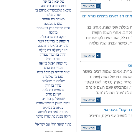
טל שאול בן יפה
רות צפורה בת חנה
קרא עוד
מיכאל אלכסנדר אברהם בן
שרה מלכה
ם הנוראים בימים נוראיים
מאירה בת אסתר
נטע בת מלכה
בעלת אופי שונה. אחינו בני
חיים מרדכי פרץ בן אסתר
קרוב. אחרי השנה הקשה
מילכה
רבקה בת שרה בלה
ובכלל, אנו באים לקראת יום
ר' יצחק בן בריינדל גיטה
דין, כאשר עברנו שנה מלאה
עובדיה בן אסתר מלכה
חווה רָאנְלָה בת פָיילָא
הילל בן תמר שפרה
קרא עוד
דוד בן רחל
ניר יצחק רפאל בן יפה
ס
מעיין בת הדס
רית. אמנם שמות רבים בשפה
יאיר ידידיה בן מיכל בינה
שמות בניו של משה (שמות
נעם בן שלומית
שלמה בן שולמית
ִיתִי בְּאֶרֶץ נָכְרִיָּה: וְשֵׁם הָאֶחָד
עודד בן חיה
חֶרֶב פַּרְעֹה". ומתבקש שגם השם פינחס
שלומית בת לאה
לה 'פנה' והמילה 'חס'.
ישי בן מרים
שמואל בן ברוריה
קרא עוד
עמית ראובן בן ציפי צפורה
עליזה בת ג'וליה
ריקם" בעני גוי
מינדה לאה בת ליפשה
 להשיב עני ריקם, וחייבים
הילה צפנת בת שרה מלכה
בתוך שאר חולי עם ישראל
קרא עוד