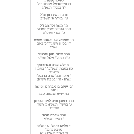
לעילוי נשמת:
פרופ'
ישראל אהרוני
ז"ל
י"ד בכסלו תשפ"ג
הרב
יהושע רוזן
זצ"ל
ט"ו באדר א' תשפ"ב
מר
משה וסרצוג
ז”ל
חבר הנהלת 'ארץ חמדה'
כ' תשרי תשפ"א
מר
שמואל
וגב'
אסתר שמש
י"ז בסיוון תשע"ד /כ' באב
תשע"ז
הרב
אשר וסוזן וסרטיל
ט"ז בכסלו/ אלול תש"פ
מר
זליג ושרה ונגרובסקי
כה בטבת תשפ"ב /י' בתמוז
תשע"ד
ר'
מאיר וגב' שרה
ברכפלד
(שרה - ט"ז בטבת תש"פ)
רבי
יעקב
בן
אברהם
ועיישה
וחנה
בת
יעיש ושמחה סבג
הרב
ראובן וחיה לאה אברמן
ט' בתשרי תשע"ו/ כ' תשרי
תשפ"ב
הרב
שלמה מרזל
י' באייר תשע"א
ר'
אליהו כרמל
וגב'
מלכה
טויבע כרמל
ח' באייר תשע"ו / י"א