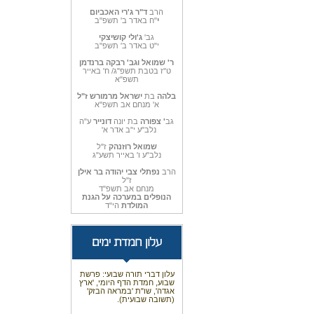
הרב
ד"ר ג'רי האכביום
י
"ח באדר ב' תשפ"ב
גב'
ג'ולי קושיצקי
י"ט באדר ב' תשפ"ב
ר' שמואל וגב' רבקה ברנדמן
ט"ז בטבת תשפ"ג/ ח' באייר
תשפ"א
בלהה
בת
ישראל מרמורש ז"ל
א' מנחם אב תשפ"א
גב
' צפורה
בת יונה
דונייר
ע"ה
נלב"ע י"ב אדר א'
שמואל רוזנהק
ז"ל
נלב"ע ו' באייר תשע"ג
הרב
נפתלי צבי יהודה בר אילן
ז"ל
מנחם אב תשפ"ד
הנופלים במערכה על הגנת
המולדת
הי"ד
עלון דברי תורה שבועי: פרשת
שבוע, חמדת הדף היומי, 'ארץ
אגדה', שו"ת 'במראה הבזק'
(תשובה שבועית).