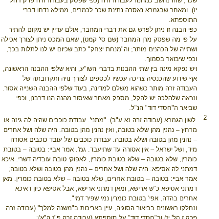
שכר, שזה נחשב כמהנה לעבודה זרה (כפי שפסק בעבודה זרה פרק ז הל'
יז). ומאחר שבגמרא נאסרה נתינת שכר לכמרים, ממילא נדחו דברי
התוספתא.
כפי הבנה זו ניתן לפרש גם את דברי המחבר, אולם עדיין יש מקום להתיר
על פי מה שפסק מרן המחבר (שם סי' קמט), שאם המכס ניתן לצורך אכילה
ושתייה של הכהנים מותר; וה"מנחת יצחק" כתב שכיום יש לנו לתלות בכך,
וכפי שיבואר בסמוך.
ויש נפקא מינה בין שתי ההבנות בדברי השו"ע, והיא שלפי ההבנה הראשונה,
אף שידוע שהכנסיה צריכה עכשיו לכספים לצורך נויה ותקרובתה של
העבודה זרה מותר כשהוא משלם למדינה, בעוד שלפי ההבנה השנייה אסור.
ונראה שלהלכה יש להקל, מספק מאחר שאיסור מהנה הנו דרבנן, וכפי
שביאר ה"חסדי דוד" הנ"ל.
2
לשון הגמרא (עבודה זרה נא ע"ב): "מתני'. עבודת כוכבים שהיה לה גינה או
מרחץ – נהנין מהן שלא בטובה, ואין נהנין מהן בטובה. היה שלה ושל אחרים
– נהנין מהן בטובה ושלא בטובה. עבודת כוכבים של עובד כוכבים אסורה
מיד, ושל ישראל – אין אסורה עד שתיעבד. גמ'. אמר אביי: בטובה – בטובת
כומרין, שלא בטובה – שלא בטובת כומרין, לאפוקי טובת עובדיה דשרי. איכא
דמתני לה אסיפא: היה שלה ושל אחרים – נהנין מהן בטובה ושלא בטובה;
אמר אביי: בטובה – בטובת אחרים, שלא בטובה – שלא בטובת כומרין. מאן
דמתני אסיפא כ"ש ארישא, ומאן דמתני ארישא, אבל אסיפא כיון דאיכא
אחרים בהדה, אפי' בטובת כומרין נמי שפיר דמי".
ונחלקו ראשונים בביאור הסוגיה, עיין באריכות ב"משנה למלך" (עבודה זרה
פרק ז הל' יז) וב"חסדי דוד" על תוספתא (עבודה זרה פ"ז ה"א):