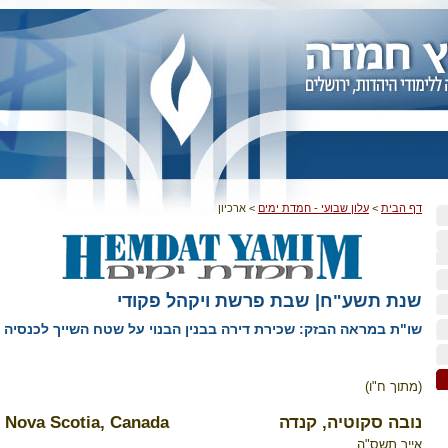
דף הבית
>
עלון שבועי - חמדת ימים
>
ארכיון
שנת תשע"ח| שבת פרשת ויקהל פקודי
שו"ת במראה הבזק: שכירת דירה בבנין הבנוי על שטח השייך לכנסיה
(מתוך ח"ו)
נובה סקוטיה, קנדה
Nova Scotia, Canada
אייר תשס"ה