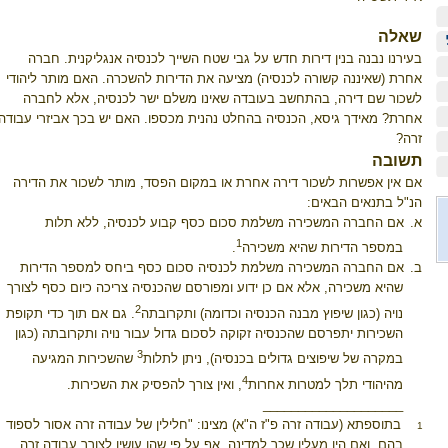
שאלה
בעירנו נבנה בנין דירות חדש על גבי שטח השייך לכנסיה אנגליקנית. חברה
אחרת (שאיננה קשורה לכנסיה) מציעה את הדירות להשכרה. האם מותר ליהודי
לשכור שם דירה, בהתחשב בעובדה שאינו משלם ישר לכנסיה, אלא לחברה
אחרת? מאידך גיסא, הכנסיה בהחלט נהנית מכספו. האם יש בכך אביזרי עבודה
זרה?
תשובה
אם אין אפשרות לשכור דירה אחרת או במקום הפסד, מותר לשכור את הדירה
הנ"ל בתנאים הבאים:
א.
אם החברה המשכירה משלמת סכום כסף קבוע לכנסיה, ללא תלות
1
במספר הדירות שהיא משכירה
.
ב.
אם החברה המשכירה משלמת לכנסיה סכום כסף ביחס למספר הדירות
שהיא משכירה, אלא אם כן ידוע ומפורסם שהכנסיה צריכה כיום כסף לצורך
2
נויה (כגון שיפוץ מבנה הכנסיה וכדומה) ותקרובתה
. גם אם תוך כדי תקופת
השכירות יתפרסם שהכנסיה זקוקה לסכום גדול עבור נויה ותקרובתה (כגון
3
במקרה של שיפוצים גדולים בכנסיה), ניתן לתלות
שהשכירות המגיעה
4
מהיהודי תלך למטרות אחרות
, ואין צורך להפסיק את השכירות.
____________________
בתוספתא (עבודה זרה פ"ז ה"א) מצינו: "חלילין של עבודה זרה אסור לספוד
1
בהם, ואם היו מעלין שכר למדינה, אף על פי שהן עושין לצורך עבודה זרה