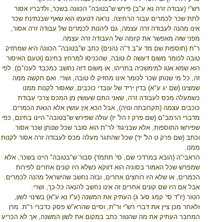
רש"י (עבודה זרה נא ע"ב) פירש ש"בטובה" הכוונה בשכר, ולדבריו אסור
לתת שכר לכמרים עבור הרחיצה. נראה דטעמו הוא שאף שבנתינת שכר
אינו מהנה לעבודה זרה עצמה, גם ליהנות לכמרים של עבודה זרה אסור,
מפני שזה מאפשר את קיומה של העבודה זרה עצמה.
ר"ת (תוספות שם מד ע"ב ד"ה נהנים) כתב ש"בטובה" הכוונה היא שמחזיק
טובה לכומר משום דעשה לו טובה, שהכניסו למרחץ בחינם (וטעם האיסור
הוא שמא אטו למימשכיה בתריהו, או משום דזה נחשב כמכבד לעכו"ם). לפי
זה, כל מי שנותן שכר לכומר אינו מחזיק לו טובה, ושרי. ואם תקשה ממה
שמצינו (שם יג ע"א) בדין יריד של עובדי כוכבים, שאסור לקנות ממנו
כשמעלה מכס לעבודה זרה, שאני התם שעושין מן המכס צרכי עבודת
כוכבים עצמה (תקרובתה ונויה), אבל הכא אין עושין אלא הנאת הכמרים.
מדברי הרמב"ם (שם פרק ז הל' יז) עולה שפירש ש"בטובה" היינו בחינם, כפי
שפירשו התוספות, אלא שבניגוד לר"ת הוא סובר שכל שנותן שכר אסור.
וכתב (שם פרק ט הל' יד) שכל שהתגר מעלה מכס לעבודה זרה אסור לקנות
ממנו.
הראבי"ה (הובא במרדכי שם, סי' תתמד) סבור ש"בטובה" היינו בשכר, אלא
שמפרש שכל האמור בסוגיה הוא דווקא כשלא היו קונים אחרים לפירות
הכמרים, או שלא היו רוחצים אחרים, ובזה נחשב שהישראל מהנה לכמרים.
אבל אם היו שם קונים אחרים זה אינו נחשב להנאה כל-כך, ושרי.
הטור (יו"ד סי' קמג סע' ג) העתיק את המשנה (ע"ז נא ע"א) בשינוי לשון,
ולאחר מכן ציין את דברי רש"י ור"ת, וסיים שהרא"ש פסק כדברי ר"ת. מרן
המחבר העתיק את מה שהטור כתב במקום את לשון המשנה, אך לא הכריע