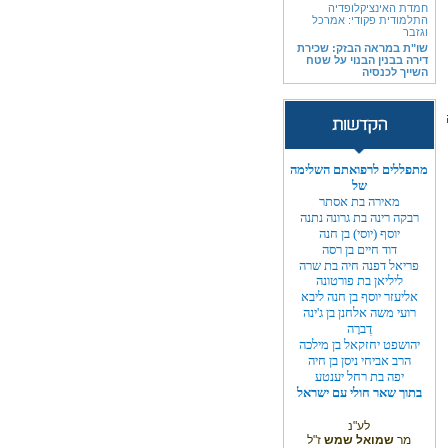
חמדת האינציקלופדיה
התלמודית פקודי: אמרכל
וגזבר
שו"ת במראה הבזק: שכירת
דירה בבנין הבנוי על שטח
השייך לכנסיה
מתפללים לרפואתם השלימה
של
מאירה בת אסתר
רבקה רינה בת גרונה נתנה
יוסף (יוסי) בן חנה
דוד חיים בן רסה
פריאל דפנה חיה בת שרה
ליליאן בת פורטונה
אליעזר יוסף בן חנה ליבא
רועי משה אלחנן בן ג'ינה
דֶברָה
יהושפט יחזקאל בן מילכה
הרב אביחי ניסן בן חיה
יפה בת רחל יענטע
בתוך שאר חולי עם ישראל
לע"נ
מר
שמואל שמש
ז"ל