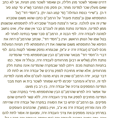
דהיינו שאסור לשכור מהן חלילין, וכן שאסור לשכור מהן חנויות, אך לא כתב
שאם מעלין שכר למדינה מותר; וכן פסק מרן המחבר (שו"ע סי' קמג סע'
ד-ה). ב"שיירי כנסת הגדולה" (סי' קמג הגה יח), ב"חסדי דוד" (על
התוספתא שם) וב"צפנת פענח" על הרמב"ם כתבו שהוא משום שסברא
שדין זה אינו להלכה. וביאר ה"צפנת פענח" שסבירא ליה לתוספתא שכשנותן
ממון למדינה, והמדינה נותנת ממון זה לעכו"ם כבר אין שמו עליו, ואינו נחשב
למהנה לעבודה זרה. לפי הבנה זו, הרמב"ם סבר שאף בנתינה לאחר לא
בטל שמו של הנותן הראשון. ועיין ב"חסדי דוד", שכתב שהרמב''ם דחה את
הסיפא של התוספתא משום שהשווה את דין התוספתא לדין חנויות המעלות
מכס לעכו"ם (עבודה זרה יג ע"א), שבגמרא נפסק שאסור לקנות בהם. לפי
דברי ה"חסדי דוד" מבואר שהרמב"ם הבין שבתוספתא מיירי שהמדינה
נותנת חלק (שליש או רבע) מהרווחים לעבודה זרה, ובגלל זה אסר, כמו
בחנויות הנותנות מכס. וייתכן לומר שבמקרה שהמדינה אינה נותנת חלק
מהרווחים, אלא שהיא מחויבת לספק צרכים של עבודה זרה או לתת לה
דבר קבוע, יודה הרמב"ם שאין זה נקרא מהנה לעכו"ם אלא מהנה למדינה.
לפי זה, הרמ"א והמחבר יסכימו לדינא שמותר לשכור בית או חנות מבני
המדינה המספקים צרכיה של עבודה זרה, בין רב בין מועט.
עוד אפשר היה לפרש שהרמב"ם הבין שהתוספתא מיירי במקרה שבני
המדינה מחויבים לספק את צרכי העבודה זרה, ללא קשר לרווחים שהם
מפיקים. גם הרמב"ם יפרש כך את הסוגיה במקרה של עבודה זרה שהייתה
לה גינה ומרחץ (עבודה זרה נא ע"ב, ועיין בסמוך), שהכהנים העוסקים
במרחץ ובגינה מספקים את צרכי העבודה זרה, ומטעם זה אסור לתת להם