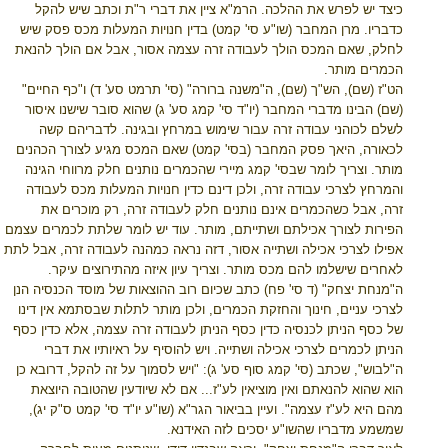
כיצד יש לפרש את ההלכה. הרמ"א ציין את דברי ר"ת וכתב שיש להקל
כדבריו. מרן המחבר (שו"ע סי' קמט) בדין חנויות המעלות מכס פסק שיש
לחלק, שאם המכס הולך לעבודה זרה עצמה אסור, אבל אם הולך להנאת
הכמרים מותר.
הט"ז (שם), הש"ך (שם), ה"משנה ברורה" (סי' תרמט סע' ד) ו"כף החיים"
(שם) הבינו מדברי המחבר (יו"ד סי' קמג סע' ג) שהוא סובר שישנו איסור
לשלם לכוהני עבודה זרה עבור שימוש במרחץ ובגינה. לדבריהם קשה
לכאורה, היאך פסק המחבר (בסי' קמט) שאם המכס מגיע לצורך הכהנים
מותר. וצריך לומר שבסי' קמג מיירי שהכמרים נותנים חלק מרווחי הגינה
והמרחץ לצרכי עבודה זרה, ולכן דינם כדין חנויות המעלות מכס לעבודה
זרה, אבל כשהכמרים אינם נותנים חלק לעבודה זרה, רק מוכרים את
הפירות לצורך אכילתם ושתייתם, מותר. עוד יש לומר שלתת לכמרים עצמם
אפילו לצרכי אכילה ושתייה אסור, דזה נראה כמהנה לעבודה זרה, אבל לתת
לאחרים שישלמו להם מכס מותר. וצריך עיון איזה מהתירוצים עיקר.
ה"מנחת יצחק" (ד סי' פח) כתב שכיום רוב ההוצאות של מוסד הכנסיה הנן
לצרכי עניים, חינוך והחזקת הכמרים, ולכן מותר לתלות שבסתמא אין דינו
של כסף הניתן לכנסיה כדין כסף הניתן לעבודה זרה עצמה, אלא כדין כסף
הניתן לכמרים לצרכי אכילה ושתייה. ויש להוסיף על ראיותיו את דברי
ה"לבוש", שכתב (סי' קמג סוף סע' ג): "ויש לסמוך על זה להקל, דרובא כן
הוא שהוא להנאתם ואין מוציאין לע"ז... אם לא שיודעין שהטובה היוצאת
מהם היא לע"ז עצמה". ועיין בביאור הגר"א (שו"ע יו"ד סי' קמט ס"ק יג),
שמשמע מדבריו שהשו"ע יסכים לזה האידנא.