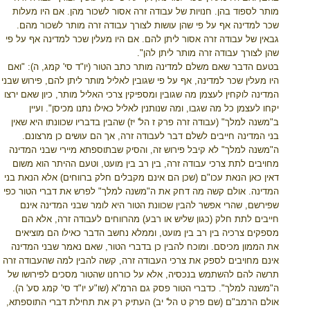
מותר לספוד בהן. חנויות של עבודה זרה אסור לשכור מהן. אם היו מעלות
שכר למדינה אף על פי שהן עושות לצורך עבודה זרה מותר לשכור מהם.
גבאין של עבודה זרה אסור ליתן להם. אם היו מעלין שכר למדינה אף על פי
שהן לצורך עבודה זרה מותר ליתן להן".
בטעם הדבר שאם משלם למדינה מותר כתב הטור (יו"ד סי' קמג, ה): "ואם
היו מעלין שכר למדינה, אף על פי שגובין לאליל מותר ליתן להם, פירוש שבני
המדינה לוקחין לעצמן מה שגובין ומספיקין צרכי האליל מותר, כיון שאם ירצו
יקחו לעצמן כל מה שגבו, ומה שנותנין לאליל כאילו נתנו מכיסן". ועיין
ב"משנה למלך" (עבודה זרה פרק ז הל' יז) שהבין בדבריו שכוונתו היא שאין
בני המדינה חייבים לשלם דבר לעבודה זרה, אך הם עושים כן מרצונם.
ה"משנה למלך" לא קיבל פירוש זה, והסיק שבתוספתא מיירי שבני המדינה
מחויבים לתת צרכי עבודה זרה, בין רב בין מועט, וטעם ההיתר הוא משום
דאין כאן הנאת עכו"ם (שכן הם אינם מקבלים חלק ברווחים) אלא הנאת בני
המדינה. אולם קשה מה דחק את ה"משנה למלך" לפרש את דברי הטור כפי
שפירשם, שהרי אפשר להבין שכוונת הטור היא לומר שבני המדינה אינם
חייבים לתת חלק (כגון שליש או רבע) מהרווחים לעבודה זרה, אלא הם
מספקים צרכיה בין רב בין מועט, וממלא נחשב הדבר כאילו הם מוציאים
את הממון מכיסם. ומוכח להבין כן בדברי הטור, שאם נאמר שבני המדינה
אינם מחויבים לספק את צרכי העבודה זרה, קשה להבין למה שהעבודה זרה
תרשה להם להשתמש בנכסיה, אלא על כורחנו שהטור מסכים לפירושו של
ה"משנה למלך". כדברי הטור פסק גם הרמ"א (שו"ע יו"ד סי' קמג סע' ה).
אולם הרמב"ם (שם פרק ט הל' יב) העתיק רק את תחילת דברי התוספתא,