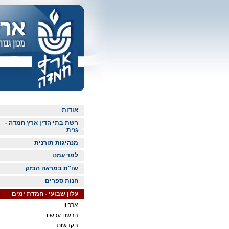
אודות
רשת בתי הדין ארץ חמדה -
גזית
מנהיגות תורנית
למד עמנו
שו"ת במראה הבזק
חנות ספרים
עלון שבועי - חמדת ימים
ארכיון
הרשם עכשיו
הקדשות