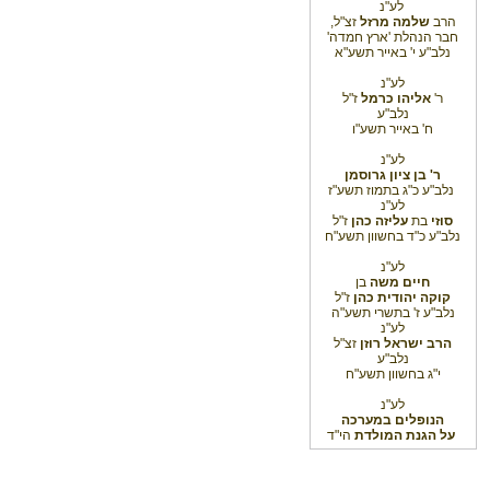
לע"נ
הרב
שלמה מרזל
זצ"ל,
חבר הנהלת 'ארץ חמדה'
נלב"ע י' באייר תשע"א
לע"נ
ר'
אליהו כרמל
ז"ל
נלב"ע
ח' באייר תשע"ו
לע"נ
ר' בן ציון גרוסמן
נלב"ע כ"ג בתמוז תשע"ז
לע"נ
סוזי
בת
עליזה כהן
ז"ל
נלב"ע כ"ד בחשוון תשע"ח
לע"נ
חיים משה
בן
קוקה יהודית
כהן
ז"ל
נלב"ע ז' בתשרי תשע"ה
לע"נ
הרב ישראל רוזן
זצ"ל
נלב"ע
י"ג בחשוון תשע"ח
לע"נ
הנופלים במערכה
על הגנת המולדת
הי"ד