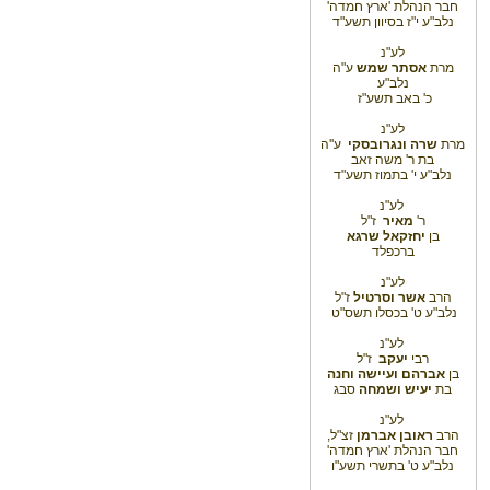
חבר הנהלת 'ארץ חמדה'
נלב"ע י"ז בסיוון תשע"ד
לע"נ
מרת
אסתר שמש
ע"ה
נלב"ע
כ' באב תשע"ז
לע"נ
מרת
שרה ונגרובסקי
ע''ה
בת ר' משה זאב
נלב"ע י' בתמוז תשע"ד
לע"נ
ר'
מאיר
ז"ל
בן
יחזקאל שרגא
ברכפלד
לע"נ
הרב
אשר וסרטיל
ז"ל
נלב"ע ט' בכסלו תשס"ט
לע"נ
רבי
יעקב
ז"ל
בן
אברהם
ועיישה וחנה
בת
יעיש ושמחה
סבג
לע"נ
הרב
ראובן אברמן
זצ"ל,
חבר הנהלת 'ארץ חמדה'
נלב"ע ט' בתשרי תשע"ו