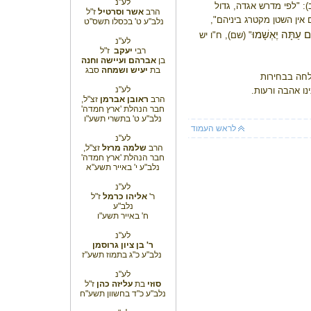
לע"נ
 ב): "לפי מדרש אגדה, גדול
הרב
אשר וסרטיל
ז"ל
 אין השטן מקטרג ביניהם",
נלב"ע ט' בכסלו תשס"ט
ם עַתָּה יֶאְשָׁמוּ
" (שם), ח"ו יש
לע"נ
רבי
יעקב
ז"ל
בן
אברהם
ועיישה וחנה
בת
יעיש ושמחה
סבג
לחה בבחירות
לע"נ
נו אהבה ורעות.
הרב
ראובן אברמן
זצ"ל,
חבר הנהלת 'ארץ חמדה'
נלב"ע ט' בתשרי תשע"ו
לראש העמוד
לע"נ
הרב
שלמה מרזל
זצ"ל,
חבר הנהלת 'ארץ חמדה'
נלב"ע י' באייר תשע"א
לע"נ
ר'
אליהו כרמל
ז"ל
נלב"ע
ח' באייר תשע"ו
לע"נ
ר' בן ציון גרוסמן
נלב"ע כ"ג בתמוז תשע"ז
לע"נ
סוזי
בת
עליזה כהן
ז"ל
נלב"ע כ"ד בחשוון תשע"ח