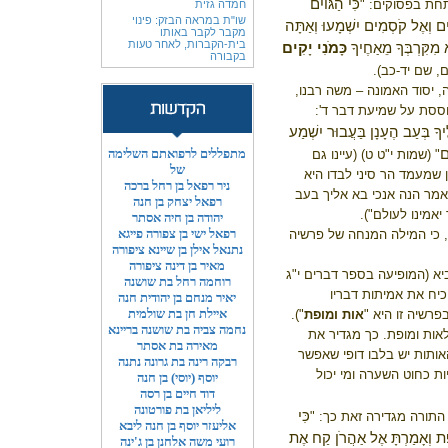
כִּי הַגּוֹיִם
תחת
בפסוקים:
"
חמדה גזית
שו"ת במראה הבזק: פינוי
ם וְאֶל קֹסְמִים יִשְׁמָעוּ וְאַתָּה
מקבר לקבר באותו
בית-הקברות, לאחר טעות
 מִקִּרְבְּךָ מֵאַחֶיךָ
כָּמֹנִי
יָקִים
בקבורה
ם, שם יד-כב).
 יסוד האמונה –
משה רבנו,
ססת על שמיעת דבר ד':
יךָ בְּעַב הֶעָנָן בַּעֲבוּר יִשְׁמַע
ם
מתפללים לרפואתם השלימה
" (שמות י"ט ט) (עיינו גם
של
ן שמעמד הר סיני לבדו היא
ניר רפאל בן רחל ברכה
אמר הנה אנכי בא אליך בעב
רפאל יצחק בן חנה
אמינו לעולם").
יהודה בן חיה אסתר
רפאל ישי בן צפורה פייגא
, כי המילה המנחה של פרשיה
נתנאל אילן בן שיינא ציפורה
מאיר בן דינה ציפורה
יא (המופיעה בספר דברים
י"ג
רוחמה רחל בת שושנה
כיח את אמיתות דבריו
יאיר מנחם בן יהודית חנה
איילת חן בת שולמית
רשיה זו היא "
אות ומופת
").
נחמה צביה בת שושנה בריינא
אות ומופת. כך מגדיר את
מאירה בת אסתר
ותות יש בלבו דופי שאפשר
רבקה רינה בת גרונה נתנה
ת כחוט השערה ומי יכול
יוסף (יוסי) בן חנה
דוד חיים בן רסה
ליליאן בת פורטונה
כִּי
התורה מגדירה זאת כך: "
אליעזר יוסף בן חנה ליבא
 וְאָמַרְתָּ אֶל אַהֲרֹן קַח אֶת
רועי משה אלחנן בן ג'ינה