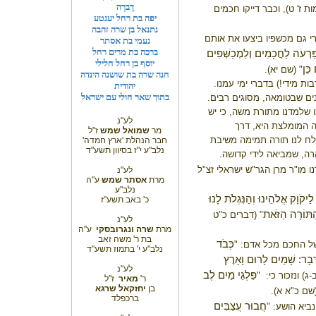
דֶברָה
ות ז' ט), וכבר דייקו חכמים
יפה בת רחל יענטע
נתנאל בן שרה זהבה
 גם מכשפיו ביצעו את אותם
נעמי בת אסתר
ברכה בת מרים רחל
 פַּרְעֹה לַחֲכָמִים וְלַמְכַשְּׁפִים
יוסף בן רחל חלילי
כֵּן
" (שם יא).
חנה שרה בת שושנה הינדה
ת מידי!) בדברי ימי עמנו.
יהודית
בתוך שאר חולי עם ישראל
ינים שבטומאה, מסוגים רבים.
מו שלמדנו מתורת משה, כי יש
לע"נ
ה המומלצת היא, דרך
מר
שמואל שמש
ז"ל
לח לנו תורה תמימה משיבת
חבר הנהלת 'ארץ חמדה'
נלב"ע י"ז בסיוון תשע"ד
רה, שמביאה לידי קדושה.
ו מו"ר מרן הגר"ש ישראלי זצ"ל
לע"נ
מרת
אסתר שמש
ע"ה
נלב"ע
לַיקֹוָק אֱלֹהֵינוּ וְהַנִּגְלֹת לָנוּ
כ' באב תשע"ז
הַתּוֹרָה הַזֹּאת
" (דברים כ"ט
לע"נ
מרת
שרה ונגרובסקי
ע''ה
בת ר' משה זאב
כְּבֹד
של החכם מכל אדם: "
נלב"ע י' בתמוז תשע"ד
בָר: שָׁמַיִם לָרוּם וָאָרֶץ
לע"נ
פַּלְגֵי מַיִם לֶב
ג) ונזכור כי:
"
ר'
מאיר
ז"ל
בן
יחזקאל שרגא
(שם כ"א א).
ברכפלד
חֲבוּר עֲצַבִּים
ביא הושע: "