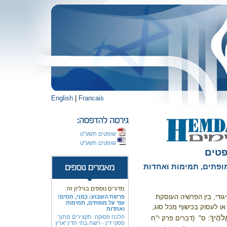
English
|
Francais
שופטים תשע"ט
שופטים תשע"ט
פטים
על מופתים, תמימות ואחדות
מדורים נוספים בגיליון זה:
ודי, בין הפרשיה העוסקת
פרשת השבוע: כָּמֹנִי, תָּמִים!
עוד על מופתים, תמימות
או לעסוק בכישוף מכל סוג,
ואחדות
לֹהֶיךָ
הלכה פסוקה: תקצירים מתוך
: ס"
(דברים פרק י"ח
פסקי דין - רשת בתי הדין 'ארץ