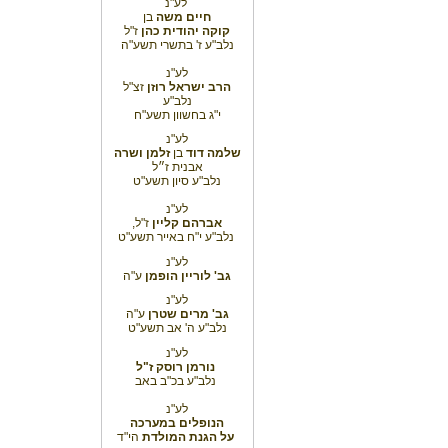
לע"נ
חיים משה
בן
קוקה יהודית
כהן
ז"ל
נלב"ע ז' בתשרי תשע"ה
לע"נ
הרב ישראל רוזן
זצ"ל
נלב"ע
י"ג בחשוון תשע"ח
לע"נ
שלמה דוד
בן
זלמן ושרה
אבנית ז״ל
נלב"ע סיון תשע"ט
לע"נ
אברהם קליין
ז"ל,
נלב"ע י"ח באייר תשע"ט
לע"נ
גב' לוריין הופמן
ע"ה
לע"נ
גב' מרים שטרן
ע"ה
נלב"ע ה' אב תשע"ט
לע"נ
נורמן רוסק ז"ל
נלב"ע בכ"ב באב
לע"נ
הנופלים במערכה
על הגנת המולדת
הי"ד