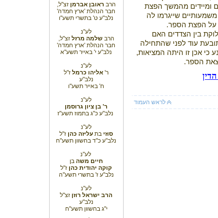
הרב
ראובן אברמן
זצ"ל,
ם ומיידים מהמשך הפצת
חבר הנהלת 'ארץ חמדה'
2 הציגה נזקים משמעותיים שייגרמו לה
נלב"ע ט' בתשרי תשע"ו
ר על הפצת הספר.
לע"נ
וקת בין הצדדים האם
הרב
שלמה מרזל
זצ"ל,
ובעת עוד לפני שהתחילה
חבר הנהלת 'ארץ חמדה'
כי אכן זו היתה המציאות,
נלב"ע י' באייר תשע"א
וצאת הספר.
לע"נ
ר'
אליהו כרמל
ז"ל
הדי
ן
נלב"ע
ח' באייר תשע"ו
לע"נ
לראש העמוד
ר' בן ציון גרוסמן
נלב"ע כ"ג בתמוז תשע"ז
לע"נ
סוזי
בת
עליזה כהן
ז"ל
נלב"ע כ"ד בחשוון תשע"ח
לע"נ
חיים משה
בן
קוקה יהודית
כהן
ז"ל
נלב"ע ז' בתשרי תשע"ה
לע"נ
הרב ישראל רוזן
זצ"ל
נלב"ע
י"ג בחשוון תשע"ח