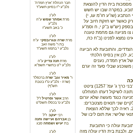
חבר הנהלת 'ארץ חמדה'
 מסמכות בית הדין להוצאת
נלב"ע י"ז בסיוון תשע"ד
לתובע, במקרה שבו יש חשש
הנתבע (שו"ע חו"מ עג, י)
לע"נ
מרת
אסתר שמש
ע"ה
רק כאשר יש חזקת חיוב על
נלב"ע
בספק (יש"ש ב"ק י, ח וסמ"ע
כ' באב תשע"ז
א צו מניעה גם מחמת טענה
לע"נ
נו נמצא לפנינו (ב"ח כח,
מרת
שרה ונגרובסקי
ע''ה
בת ר' משה זאב
נלב"ע י' בתמוז תשע"ד
הצדדים, והתובעת לא הביעה
, לכן אין בסיס הלכתי
לע"נ
של ארץ חמדה, נענים
מרת
חנה צדיק
ע"ה
נלב"ע י"ט בתשרי תשפ"א
 משוכנע שבלי סעד זה יגרם
לע"נ
ר'
מאיר וגב' שרה
ברכפלד
כה
(שרה - נלב"ע ט"ז בטבת
פרופ' שוחטמן (סדרי הדין בבית הדין הרבני כרך ג' עמ' 1257) ציטט
תש"ף)
תונה לשיקול דעתו המוחלט
לע"נ
ו מניעה כנגד מעשה שלא יגרום
הרב
אשר וסרטיל
ז"ל
נלב"ע ט' בכסלו תשס"ט
קיים שני תנאים מצטברים:
1. אינדיקציות לכך שיש ממש בתביעה. 2. ראיה לכך שללא הוצאת
לע"נ
נאי שלישי: את תום ליבו של
רבי
יעקב
ז"ל
בן
אברהם
ועיישה וחנה
בת
יעיש ושמחה
סבג
ת בין הנתבע 1 לבין התובעת עולה כי התובעת
 ולבנת בית הדין עולה מזה
לע"נ