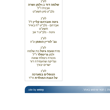
לע"נ
שלמה דוד
בן
זלמן ושרה
אבנית ז״ל
נלב"ע סיון תשע"ט
לע"נ
גיטה ואברהם קליין
ז"ל
אברהם - נלב"ע י"ח באייר
תשע"ט
גיטה - נלב"ע ד אב
לע"נ
גב' לוריין הופמן
ע"ה
לע"נ
מרת
טובה גיטל
בת שלמה
זלמן
גרינפלד
ז״ל
גיבורה ניצולת שואה
וצדיקה שהעמידה דור
ישרים יבורך
לע"נ
הנופלים במערכה
על הגנת המולדת
הי"ד
ות
. |
תנאי שימוש באתר
.
entry
site by
.