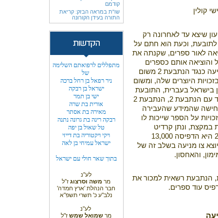
קודמם
י קולין
שו"ת במראה הבזק: קריאת
התורה בעידן הקורונה
ון שיצא עד לאחרונה רק
ת וקומיקס לתובעת, וכעת הוא חתם על
ברה שמוציאה לאור ספרים, שקנתה את
 והוציאה אותם כספרים
מתפללים לרפואתם השלימה
בעברית. התובעת ביקשה להוציא צו מניעה כנגד הנתבעת 2 משום
של
ויות היוצרים שלה, ומשום
ניר רפאל בן רחל ברכה
ישראל בן רבקה
 בישראל בעברית, התובעת
ישי בן תמר
טענה שהיא היתה בקשר עם אדם שעבד עם הנתבעת 2, הנתבעת 2
אורית בת שרה
חישה שהמידע שהעבירה
מאירה בת אסתר
ה. הנתבע 1 טוען שהזכויות על הספר שייכות לו
רבקה רינה בת גרונה נתנה
 במקצת, ונתן קרדיט
טל שאול בן יפה
ויקי ויקטוריה בת דייזי
לתובעת בשער הספר. לדברי הנתבעת 2 היא הדפיסה 13,000
ישראל עמיחי בן לאה
מכרו 3,000, במידה ויוצא צו מניעה בשלב זה של
מון, והאחסון.
בתוך שאר חולי עם ישראל
לע"נ
, הנתבעת רשאית למכור את
מר
משה וסרצוג
ז”ל
פיס עוד ספרים.
חבר הנהלת 'ארץ חמדה'
נלב"ע כ' תשרי תשפ"א
לע"נ
יעה
מר
שמואל שמש
ז"ל