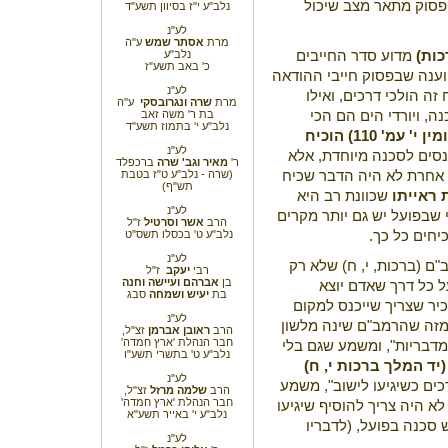
פסוק מתאר מצב שיכול
נלב"ע י"ז בסיוון תשע"ד
לע"נ
מרת
אסתר שמש
ע"ה
נלב"ע
כות)
מדוע סדר החייבים
כ' באב תשע"ז
וענה שבפסוק חייבי ההודאה
לע"נ
ה הולכי דרכים, ואילו
מרת
שרה ונגרובסקי
ע''ה
בת ר' משה זאב
, ויורדי הים הם הכי
נלב"ע י' בתמוז תשע"ד
י' עמ' 110)
הוכיח
לע"נ
נסים לסכנה מיוחדת, אלא
ר'
מאיר וגב' שרה
ברכפלד
(שרה - נלב"ע ט"ז בטבת
 אחרת לא היה הדבר שכיח
תש"ף)
 ראייתו
שכוונת רב היא
לע"נ
 שבפועל יש גם יותר מקרים
הרב
אשר וסרטיל
ז"ל
נלב"ע ט' בכסלו תשס"ט
יחים כל כך.
לע"נ
 (ברכות, י, ח) שלא רק
רבי
יעקב
ז"ל
בן
אברהם
ועיישה וחנה
 כל דרך שאדם יוצא
בת
יעיש ושמחה
סבג
כיר שצריך שייכנס למקום
לע"נ
זה שהרמב"ם שינה מלשון
הרב
ראובן אברמן
זצ"ל,
חבר הנהלת 'ארץ חמדה'
 מדבריות", ומשמע שגם בלי
נלב"ע ט' בתשרי תשע"ו
(יד המלך ברכות י, ח)
לע"נ
ים כשיגיעו לישוב", משמע
הרב
שלמה מרזל
זצ"ל,
חבר הנהלת 'ארץ חמדה'
 היה צריך להוסיף שיגיעו
נלב"ע י' באייר תשע"א
סכנה בפועל, (לדבריו
לע"נ