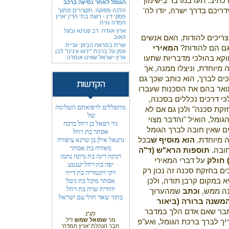
דכתיב: תעו במדבר בישימון
הגומל לאחר נסיעה ברכב
דריכם בדרך ישרה, יודו לה'
הלכה פסוקה: תקצירים מתוך
פסקי דין - רשת בתי הדין 'ארץ
חמדה גזית
ארץ אגדה: רב קטינא ובעל
האוב
יכים להודות, האם אנשים
שו"ת במראה הבזק: עניית
גם הם להודות?
המאירי
אמן על ברכת "יראו עינינו" לבן
ארץ-ישראל שאינו אומרה
וקא בהולכי מדבריות שתעו
 מיוחדת, וניצלו ממנה, אך
ים לברך, הוא כותב שכך גם
אר בהם את הסכנות שעברו
כי דרכים נכללים בסכנה,
מתפללים לרפואתם השלימה
זקת סכנה" ולכן גם אם לא
של
ומל, הואיל "והדבר מצוי
ניר רפאל בן רחל ברכה
ם שאין חובה לברך הגומל
אסתר בת רחל
נתנאל אילן בן שיינא ציפורה
 מיוחדת.
הוא מוסיף ש
בכל
מאירה בת אסתר
חובה.
תוספות הרא"ש (ד"ה
רבקה רינה בת גרונה נתנה
 חולק
על דברי המאירי
יפה בת רחל יענטע
ם בחזקת סכנה זה נכון רק
ויקי ויקטוריה בת דייזי
אסתר מיכל בת גיטל
 במקום קרבן תודה, ולכן
יהודית שרה בת רחל
נה ממש,
וכתב
שמהערוך
בתוך שאר חולי עם ישראל
משנה ברורה (ביאור
ר שאם אדם הלך במדבר
לע"נ
מר
שמואל שמש
ז"ל
יך לברך ברכת הגומל, ואע"פ
חבר הנהלת 'ארץ חמדה'