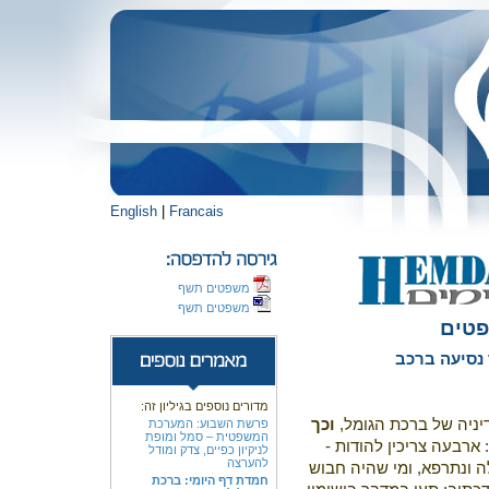
English
|
Francais
משפטים תשף
משפטים תשף
פטים
נסיעה ברכב
מדורים נוספים בגיליון זה:
דיניה של ברכת הגומל,
וכך
פרשת השבוע: המערכת
המשפטית – סמל ומופת
 ארבעה צריכין להודות -
לניקיון כפיים, צדק ומודל
להערצה
לה ונתרפא, ומי שהיה חבוש
חמדת דף היומי: ברכת