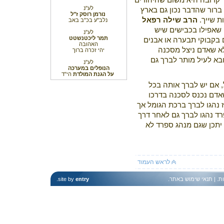
קרובה היא משום שהיהודים
לע"נ
ברור שהדבר נכון גם בארץ
נורמן רוסק ז"ל
ת שייך.
הרב שילה רפאל
נלב"ע בכ"ב באב
שאפילו בכבישים שיש
לע"נ
תמר ליכטנשטט
 בקבוקי תבערה או אבנים
האהובה
לא שאדם ניצל מסכנה
יהי זכרה ברוך
בא לעיל מותר לברך גם
לע"נ
הנופלים במערכה
על הגנת המולדת
הי"ד
 אם יש לברך אותה בכל
אדם נכנס לסכנה בדרכו
 נהגו לברך ברכת הגומל אך
ד נהגו לברך גם לאחר דרך
יתכן שגם מנהג ספרד לא
לראש העמוד
ות
. |
תנאי שימוש באתר
.
entry
site by
.