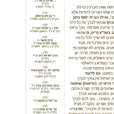
ר'
אליהו כרמל
ז"ל
נלב"ע
ח' באייר תשע"ו
רפת שאין מברכין ברכת
ו שלא הצריכו להודות אלא
לע"נ
ר' בן ציון גרוסמן
ם",
ואילו הבית יוסף כתב
נלב"ע כ"ג בתמוז תשע"ז
בח)
שנהגו לברך על כל דרך
לע"נ
ך ארוכה מפרסה. (וכך נראה
סוזי
בת
עליזה כהן
ז"ל
נלב"ע כ"ד בחשוון תשע"ח
 בשו"ע (ריט, ז)
שהוא
לע"נ
מנינו לא שייך כלל ברכת
חיים משה
בן
רך הים ומדבריות, אבל
קוקה יהודית
כהן
ז"ל
נלב"ע ז' בתשרי תשע"ה
ינו, ומימינו לא שמענו מי
לע"נ
גלת, ורק תפלת הדרך יש
הרב ישראל רוזן
זצ"ל
ערוך השולחן אין לומר ברכת
נלב"ע
י"ג בחשוון תשע"ח
ובר בגמרא בירושלמי
לע"נ
 היתה בחזקת סכנה,
שלמה דוד
בן
זלמן ושרה
בזמננו.
גם לדעת
אבנית ז״ל
נלב"ע סיון תשע"ט
 ישראל אין צורך לברך
לע"נ
הראייה, הודאות) שתמה
גיטה ואברהם קליין
ז"ל
שחוזרים מדרך קצרה וכתב:
(אברהם -
נלב"ע י"ח באייר
תשע"ט)
וב המנהג שנהגו לברך
לע"נ
 והשיבו... טוב לכם לברך
גב' לוריין הופמן
ע"ה
לך ושרים, והקב"ה מציל
לע"נ
הודות לו ולברכו".
מדבריו
גב' מרים שטרן
ע"ה
נלב"ע ה' אב תשע"ט